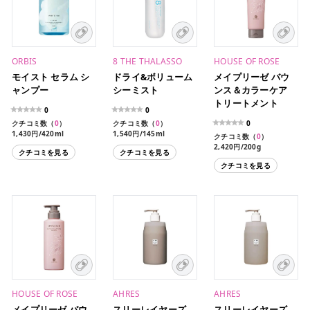
ORBIS
8 THE THALASSO
HOUSE OF ROSE
モイスト セラム シ
ドライ&ボリューム
メイプリーゼ バウ
ャンプー
シーミスト
ンス＆カラーケア
トリートメント
0
0
クチコミ数（
0
）
クチコミ数（
0
）
0
1,430円/420ml
1,540円/145ml
クチコミ数（
0
）
1,210円/420ml（レフィ
2,420円/200g
クチコミを見る
クチコミを見る
ル）
110円/10ml+10g（各1回
クチコミを見る
分）
HOUSE OF ROSE
AHRES
AHRES
メイプリーゼ バウ
スリーレイヤーズ
スリーレイヤーズ