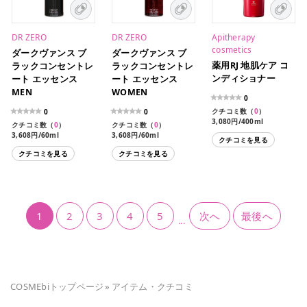
DR ZERO
DR ZERO
Apitherapy
cosmetics
ダークヴァンス ブ
ダークヴァンス ブ
薬用RJ 地肌ケア コ
ラックコンセントレ
ラックコンセントレ
ンディショナー
ート エッセンス
ート エッセンス
MEN
WOMEN
0
クチコミ数（
0
）
0
0
3,080円/400ml
クチコミ数（
0
）
クチコミ数（
0
）
3,608円/60ml
3,608円/60ml
クチコミを見る
クチコミを見る
クチコミを見る
1
2
3
4
5
次へ
最後へ
...
COSMEbiトップページ
»
アイテム・クチコミ