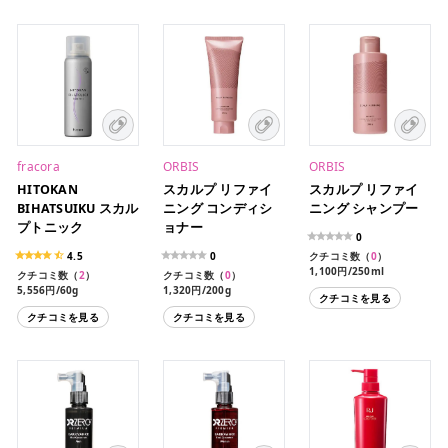
fracora
ORBIS
ORBIS
HITOKAN
スカルプ リファイ
スカルプ リファイ
BIHATSUIKU スカル
ニング コンディシ
ニング シャンプー
プトニック
ョナー
0
4.5
0
クチコミ数（
0
）
1,100円/250ml
クチコミ数（
2
）
クチコミ数（
0
）
990円/250ml（レフィ
5,556円/60g
1,320円/200g
クチコミを見る
ル）
クチコミを見る
クチコミを見る