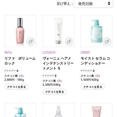
並び替え：
ReFa
LISSAGE
ORBIS
リファ ボリューム
ヴォーニュ ヘアメ
モイスト セラム コ
ロック
インテナンストリー
ンディショナー
トメント Ｓ
0
0
クチコミ数（
0
）
0
クチコミ数（
0
）
2,800円・100g
1,420円/420g
クチコミ数（
0
）
1,210円/420g（レフィ
2,200円/240g
クチコミを見る
クチコミを見る
ル）
クチコミを見る