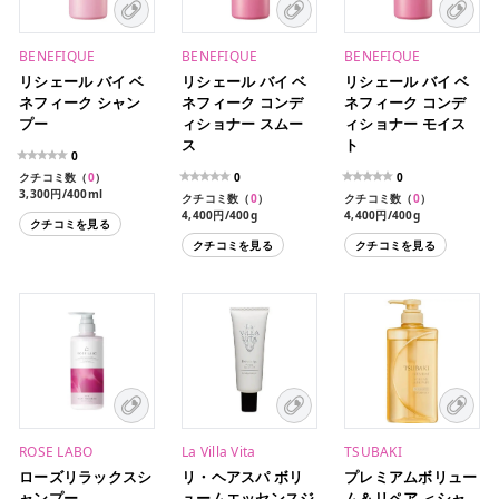
BENEFIQUE
BENEFIQUE
BENEFIQUE
リシェール バイ ベ
リシェール バイ ベ
リシェール バイ ベ
ネフィーク シャン
ネフィーク コンデ
ネフィーク コンデ
プー
ィショナー スムー
ィショナー モイス
ス
ト
0
クチコミ数（
0
）
0
0
3,300円/400ml
クチコミ数（
0
）
クチコミ数（
0
）
2,200円/300ml（レフィ
4,400円/400g
4,400円/400g
クチコミを見る
ル）
2,970円/300g
2,970円/300g（レフィ
クチコミを見る
クチコミを見る
ル）
ROSE LABO
La Villa Vita
TSUBAKI
ローズリラックスシ
リ・ヘアスパ ボリ
プレミアムボリュー
ャンプー
ュームエッセンスジ
ム＆リペア ＜シャ