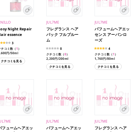
ANILLO
JUL7ME
JUL7ME
osy Night Repair
フレグランス ヘア
パフュームヘアエッ
air essence
パック フルブルー
センス アーバンロ
ム
ーズ
3
クチコミ数（
1
）
0
4
,600円/50ml
クチコミ数（
0
）
クチコミ数（
1
）
2,200円/200ml
1,760円/80ml
クチコミを見る
クチコミを見る
クチコミを見る
JUL7ME
JUL7ME
JUL7ME
パフュームヘアエッ
パフュームヘアエッ
フレグランス ヘア