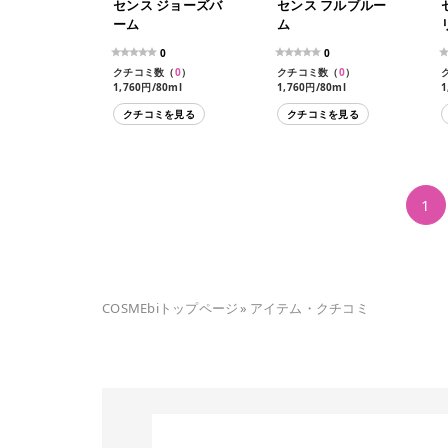
センス ジョーズバ
センス フルブルー
ーム
ム
0
0
クチコミ数（
0
）
クチコミ数（
0
）
1,760円/80ml
1,760円/80ml
1
クチコミを見る
クチコミを見る
1
COSMEbiトップページ
»
アイテム・クチコミ