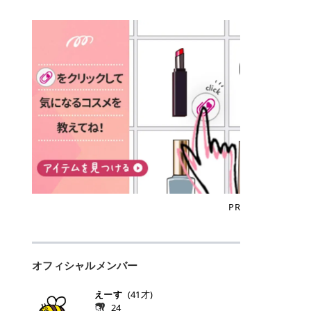
込)/5回 144,800円(税込)/5回 毛質に
Qoo10でのご購入はこちら CANMA
に触れた瞬間、ぷるんとしたジェリ
どに数分のせることで、集中保湿ケ
にぴったり。 Qoo10も、オリヤン
いでしょうか。 ズバリ、効果を実感
合わせて脱毛機を選択可能！有効期
KE むちぷるティント全色一覧 モモ
ーグロスが広がり、ふっくらボリュ
アとしても活用できます。 トナーパ
も、＠cosmeも、いつものコスメ購
するまでの期間や必要な施術回数が
限も5年と長くマイペースに通いや
｜血色感じるヌーディーピンク 桃の
ーム感のある仕上がりに✨ まるでリ
ッドの選び方 トナーパッドは、配合
入を“ちょっとお得”に変えられるの
大きな違いとして挙げられます！ 医
すい ラシャ メディオスターNeXT P
ような血色感を演出するヌーディー
フティングしたような、新しいリッ
成分やパッドの素材によって特徴が
が、トラミーリワードです✨ 今回
療脱毛は、医療機関（クリニックや
RO ジェントルYAGプロ 公式サイト
ピンク。 黄みと青みのバランスが良
プティンググロス💄 実際に使用した
異なります。 自分の肌悩みや理想の
は、トラミーリワードの特徴や活用
皮膚科など）だけで扱える高出力の
> ※医療脱毛は自由診療です。治療
く、自然になじむコーラル系カラー
方のクチコミ > 5 > プルプル > 唇に
仕上がりに合わせて選ぶことで、毎
方法、美容好きさんにおすすめな理
レーザーを使って、発毛組織にアプ
には赤み、痒み、火傷、毛嚢炎、一
です。 自然な血色感をプラスしてく
塗るPDRNグロス > > AMUSE ジェ
日のスキンケアに取り入れやすくな
由を詳しくご紹介します！ トラミー
ローチする施術といわれています。
時的な硬毛化などのリスクが伴いま
れるので、ナチュラルメイクとの相
ルフィットグロス > > ぷっくりツヤ
ります。 肌悩みに合わせて選ぶ パ
リワードとは？ 「トラミーリワー
そのため、少ない回数で永久脱毛
す。 目次▼ 1. エミナルクリニック
性抜群。 可愛らしく、多幸感のある
ツヤだけどベタっとした感じはなく
ッドの素材で選ぶ トナーパッドの使
ド」は、東証グロース上場企業であ
（※）を目指すことができます。
の魅力とは？選ばれる3つの特徴 ・
印象に仕上がります。 ワインベリー
て使いやすいですね。プランピング
い方 洗顔後すぐの清潔な肌に使用し
る株式会社アイズが運営する、安
（※永久脱毛とは一生毛が1本も生
最短6か月からの脱毛プランが選べ
｜気品をまとうローズレッド 深みの
効果で少しスーッとします。ここは
ます。 STEP1 エンボス面（凹凸
心・安全なポイントサイト機能で
えてこないという意味ではなく、ア
る！ ・全国60院以上＆21時まで営
ある青みレッド。 大人っぽく華やか
好き嫌いがあるかもしれませんが慣
面）で顔全体をやさしく拭き取りま
す。 トラミーリワードは、トラミー
メリカの基準に基づき「長期間にわ
業！ ・痛みに配慮した医療脱毛器の
な印象を与えるベリーカラーです。
れますね。 > > 分かりにくいけど、
す。 特に小鼻・あご・額など皮脂や
会員向けのポイントサービスです。
たって毛量が明らかに減少している
導入と肌トラブル対応 2. エミナル
ひと塗りで顔全体が華やかになり、
チップは片面がツルツル、片面がモ
古い角質が気になる部分は丁寧にな
対象ショップやサービスを利用する
状態が維持されること」を指しま
クリニックの口コミ・評判 3. エミ
リップを主役にしたメイクが完成。
ケモケになってます。 > > 桜グロス
じませましょう。 STEP2 パッドを
ことでポイントを獲得でき、貯まっ
す。） 一方のエステ脱毛は、出力が
ナルクリニックの全身脱毛料金プラ
クールで上品な雰囲気を演出できま
【日本限定色】：上品なピンクベー
裏返し、フラット面で顔全体をやさ
たポイントはAmazonギフト券やド
優しい機器を使うため痛みが少ない
ン ・全身脱毛の基本コースと料金
す。 フィグピューレ｜色っぽさと上
ジュ > > すももパールグロス【日本
PR
しく押さえながら化粧水をなじませ
ットマネーなどに交換できます。 普
のがメリットですが、毛根を破壊す
・追加費用がかからないシステム ・
品さを叶える赤みローズ 赤みとくす
限定色】：微細なラメがきらめく血
ます。 STEP3 その後は美容液・乳
段のネットショッピングを活用しな
ることはできないので一時的な減毛
支払い方法｜決済方法と医療ローン
みをほどよく含んだローズカラー。
色がよく見えるピンク。 > > どちら
液・クリームなど、普段どおりのス
がらポイントを貯められるため、ポ
にとどまります。結果的に、何度も
の活用も！ 4. エミナルクリニック
ニュートラルな発色で、肌色を選び
も上品で使いやすい色ですね。すも
キンケアを行います。 乾燥が気にな
イ活初心者でも始めやすいのが魅力
通う必要が出てくることが多くなり
の熱破壊式の脱毛機 5. エミナルク
にくい万能カラーです。 派手すぎず
もパールグロスの方がラメが入って
る部分には2〜5分程度のせて部分用
です✨ トラミーリワードの特徴 普
ます。 なお、医療脱毛は保険がきか
リニックのお得な割引・キャンペー
オフィシャルメンバー
落ち着いた印象に仕上がり、オン・
いるので華やかそうに見えるけど、
パックとして使用するのもおすすめ
段よく使っているコスメ通販サイト
ない自由診療なので、クリニックに
ン制度 ・学生プラン｜学生証の提示
オフ問わず使いやすいカラー。 きれ
付けてみると落ち着いた色ですね。
です。 おすすめトナーパッド7選 こ
を、トラミーリワード経由にするだ
よって料金設定が自由に決められて
で割引 ・ペア限定プラン｜家族や友
いめメイクにもカジュアルメイクに
> > スキンケア成分が配合されてい
えーす
(
41
才)
こからは、保湿ケアや肌荒れケア、
けでポイントが貯まるのが大きな魅
います。だからこそ、しっかり比較
人と一緒にスタートできる ・他社か
もマッチします。 ラズベリーケーキ
て保湿もしっかりしてくれます。最
24
毛穴ケアなど目的別におすすめのト
力です✨ 例えば、、、 ・メガ割の
して選ぶことが大切なのです。 医療