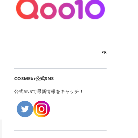
こからは、東京で人気のフレイアク
カリしたくありませんよね。エミナ
ント おすすめパーソナルカラー 02
> あんずのほのかに甘い香りがしま
るカーミングケアパッド」 ツボクサ
OFFクーポンなどを使って、SNSで
リニック・レジーナクリニック・エ
ルクリニックなら、最短1ヶ月ペー
モモ イエベ春・ブルベ夏 03 ワイン
すが > 強くないのでいつでも使える
エキス（保湿成分）配合で、肌荒れ
バズっている美容液やパック、限定
ミナルクリニック・リゼクリニック
スで通えるため、最短6ヶ月の全身
ベリー ブルベ冬 05 フィグピューレ
印象です > > 1本持っていると髪だ
や赤みが気になる肌をやさしく整え
の豪華キットをどこよりもお得にゲ
の4院について、おすすめのポイン
脱毛プランを選ぶことができます！
ブルベ夏・イエベ春 06 ラズベリー
けではなくボディやネイルケアにも
る低刺激設計のトナーパッドです。
ットできます✨ 豊富でリアルな口コ
トを詳しくご紹介します！ フレイア
（※予約状況や脱毛効果の個人差に
ケーキ ブルベ夏・ブルベ冬 07 フル
使えるのも◎ > > 引用元:コスメビ
アイテム詳細を見るQoo10での購入
ミや、ブランド公式ショップの出店
クリニック：選べるプランと女子に
よっては、6ヵ月で完了しない場合
ーツオレ イエベ春 40th ストロベリ
アイテム詳細を見るAmazonでのご
はこちら 4. SKINFOOD キャロット
も充実しているため、新作チェック
優しい手厚いサポート♡ ※満足度9
もあります）。 さらに、連続照射が
ーボンボン ブルベ夏 アイテム詳細
購入はこちら 2026年上半期 総合3
カロテン カーミングウォーターパッ
からリピート買いまで、美容マニア
6% 集計機関・アンケート内容：社
できる医療脱毛器を使っているた
を見るQoo10でのご購入はこちら
位 MAJOLICA MAJORCA（マジョリ
ド 「ゆらぎがちな肌をやさしく整え
の「欲しい」がすべて詰まったお買
内・施術済みフレイア顧客向けのア
め、全身の施術でも1回約60分で終
迷ったらこのカラーがおすすめ！ ナ
カ マジョルカ）「シャドーカスタマ
る植物由来カーミングケア」 βカロ
い物天国です。 Qoo10はこちら @C
ンケート 対象期間：2024/12/11～2
わります。 全国60院以上＆21時ま
PR
チュラルメイクなら「02 モモ」 自
イズ」 👑「シャドーカスタマイズ」
テンを含むにんじん由来成分で、乾
OSME アットコスメ（@cosme）
025/5/15 アンケート数:12606 フレ
で営業！ お仕事や学校の帰りにサク
然な血色感を演出できる万能カラ
の特徴 まばゆく発色フォルム整形シ
燥や外的刺激で不安定になりやすい
は、日本の美容マニアなら誰もが一
イアクリニックは、都内に新宿や渋
ッと寄りたい！という方にもエミナ
ー。 オフィスメイクなら「40th ス
ャドウ✨ 吸いこまれそうな奥行きの
肌をやさしく整えます。軽やかな使
度はお世話になる日本最大級の化粧
谷、銀座など7院があり、どこも駅
ルは強い味方。北海道から沖縄まで
トロベリーボンボン」 上品で落ち着
ある目もとをかなえる、フォルム整
用感も特長です。 アイテム詳細を見
品クチコミサイトです✨ 一番の魅力
から近くてアクセス抜群。平日は夜
全国に60院以上を展開しており、ど
いた印象に仕上がります。 毎日使い
形パウダーシャドウ。ひと塗りでま
るQoo10での購入はこちら 5. ANU
は、2,000万件を超える圧倒的なボ
COSMEbi公式SNS
21時まで開いているので、お仕事や
こも駅チカの好立地なんです。しか
やすい万能カラーなら「05 フィグ
ばゆく発色し、光の効果で目もとが
A 8ヒアルロン酸カテキンカーミン
リュームのリアルなクチコミ検索機
学校帰りにも通いやすいクリニック
も夜21時まで開いているので、忙し
ピューレ」 シーンを選ばず使える人
立体的に生まれ変わります。 実際に
グパッド 「うるおいを与えながら肌
能にあります。 自分の年齢や肌質
です。 ♡クイックプラン 時間をか
い毎日でも無理なく予定に組み込め
公式SNSで最新情報をキャッチ！
気カラーです。 韓国メイク・透明感
使用した方のクチコミ > 5 > 鮮やか
のキメを整えるバランスケアパッ
（乾燥肌・敏感肌など）、あるいは
けてしっかり脱毛。割引制度や保証
ます（※店舗によって診察時間は異
重視なら「06 ラズベリーケーキ」
発色✨ 吸い込まれそうな奥行きのあ
ド」 カテキン*1配合の極薄パッド
「毛穴」「美白」といった肌の悩み
サービスは充実！ 全身＋VIO 52,80
なります）。 そして嬉しいのが、施
青みピンクが透明感を引き立てま
る目もとを作れるアイシャドウ♡ >
で、肌にうるおいを与えながらキメ
に合わせてクチコミを絞り込めるた
0円(税込) 5回コース 所要時間が60
術室がカーテン仕切りではなくドア
す。 イエベ春なら「07 フルーツオ
パウダータイプなのに粉っぽさがな
を整え、すこやかな肌状態へ導くデ
め、自分に本当に合うコスメを失敗
分で完了 全身＋VIO＋顔 94,600円
付きの完全個室になっていること！
レ」 やわらかく可愛らしい印象に仕
くぴたっと密着♡発色が良くて煌め
イリーケアアイテムです。 *1 チャ
せずに見つけられる美容の羅針盤と
(税込) 5回コース 36箇所の脱毛が可
女性専用のプライベート空間なの
上がります。 よくある質問💡 色持
くパールが美しい✨ > 単色でも綺麗
カテキン（整肌成分） アイテム詳細
して絶大な信頼を得ています。 さら
能 ♡安心プラン １回、５回コー
で、周りの目を気にせずリラックス
ちはいい？ むちぷるティントはティ
にグラデーションを作れて簡単に立
を見るQoo10での購入はこちら 6.
に、年に数回発表される「ベストコ
ス、８回コースがあり、コース終了
して施術を受けられます。 痛みに配
ント処方のため、塗布後は色が定着
体感を出せます✨ > > カラーの名前
MEDIHEAL PDRNリフティングパッ
スメアワード（ベスコス）」は、日
後の追加照射の料金も設定していま
慮した医療脱毛器の導入と肌トラブ
しやすく、飲み物を飲んだあとでも
がまた可愛い💕 > PK321 ひとひら
ド 「ハリ感を意識したケアで肌をな
本の美容トレンドを大きく左右する