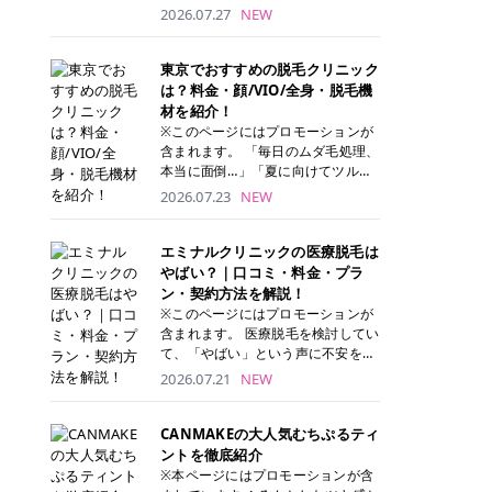
ナーパッド」は、化粧水や美容液を
2026.07.27
NEW
たっぷり含ませた丸型のコットンパ
ッド状のスキンケアアイテムです。
トナーパッドは洗顔後に肌をやさし
東京でおすすめの脱毛クリニック
く拭き取ることで、古い角質や余分
は？料金・顔/VIO/全身・脱毛機
な皮脂汚れをオフしながら、うるお
材を紹介！
いを与えられるのが特徴✨ さらに、
※このページにはプロモーションが
気になる部分には数分のせて部分用
含まれます。 「毎日のムダ毛処理、
パックとしても使用できるため、1
本当に面倒…」「夏に向けてツルツ
枚で「拭き取り」と「保湿ケア」の
ル肌になりたい！」 そう思って東京
2026.07.23
NEW
両方を叶えられます。 韓国コスメブ
で医療脱毛を探し始めても、クリニ
ランドを中心に人気を集めていまし
ックがたくさんありすぎてどこを選
たが、現在では日本でも定番のスキ
べばいいの？と迷ってしまいますよ
エミナルクリニックの医療脱毛は
ンケアアイテムとして幅広い世代に
ね。 この記事では、医療脱毛の基本
やばい？｜口コミ・料金・プラ
愛用されています。 トナーパッドの
から、東京で特に通いやすいフレイ
ン・契約方法を解説！
特徴 トナーパッドと拭き取り化粧水
アクリニック・レジーナクリニッ
※このページにはプロモーションが
の違い 「トナーパッド」と「拭き取
ク・エミナルクリニック・リゼクリ
含まれます。 医療脱毛を検討してい
り化粧水」はどちらも洗顔後に使用
ニックの4院について、分かりやす
て、「やばい」という声に不安を抱
するスキンケアアイテムですが、使
く解説します。 自分にぴったりのク
える方も多いのではないでしょう
2026.07.21
NEW
い方や特徴に違いがあります。 トナ
リニックを見つけて、面倒な自己処
か。 この記事では、エミナルクリニ
ーパッドは、化粧水があらかじめパ
理から卒業しちゃいましょう♪ クリ
ックの全身脱毛プランの詳しい料金
ッドに含まれているため、コットン
ニック 全身＋VIO 全身＋VIO＋顔 特
体系をはじめ、学生や友人同士でお
CANMAKEの大人気むちぷるティ
を用意する手間がなく、忙しい朝で
徴 脱毛器 詳細 フレイアクリニック
得になる割引キャンペーン、無料カ
ントを徹底紹介
もサッと使えるのが魅力です。 ま
52,800円(税込)/5回 94,600円(税
ウンセリングから施術までの具体的
※本ページにはプロモーションが含
た、保湿成分を豊富に配合した商品
込)/5回 肌への負担に配慮しなが
なステップを分かりやすく解説しま