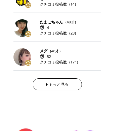
らの「のりかえ」や「お友だち紹
｜甘く可愛いモーヴピンク 鮮やかな
近、乾燥していた唇がプルンと見え
クチコミ投稿数
ナーパッドをご紹介します。 毎日使
タイミングで利用することが多いQ
(
14
)
脱毛の「熱破壊式」と「蓄熱式」と
介」も！ 6. 予約から脱毛施術まで
青みを感じるラズベリーピンク。 フ
てうれちい！ > > 引用元:コスメビ
いやすいトナーパッドから、スペシ
oo10 ・口コミを見ながら購入する
は？ 医療脱毛のレーザー機器には、
のステップ ・無料カウンセリングの
ェミニンな雰囲気を演出できる可愛
アイテム詳細を見るQoo10でのご購
ャルケアにぴったりなトナーパッド
＠cosme ・韓国コスメをチェック
大きく分けて「熱破壊式」と「蓄熱
予約方法 ・カウンセリング当日の持
らしいカラーです。 透明感を引き立
入はこちら 2026年上半期 総合2位
まで厳選しました。 1. MEDICUBE
する際によく見るOLIVE YOUNG GL
式」の2種類があり、それぞれ得意
たまごちゃん
(
48
才)
ち物 ・医師の問診とプラン提案 ・
てながら、甘さのある印象に。 韓国
柳屋（ヤナギヤ）「柳屋 あんず
PDRNピンクコラーゲンゲルトナー
OBAL など、すでに使い慣れている
な毛質が違います。 * 熱破壊式 高
施術当日の流れと次回予約の取り方
4
メイクやピンクメイクとも相性抜群
油」 👑「柳屋 あんず油」の特徴 1
パッド 「うるおいとハリ感をサポー
サイトが対象になっている場合も多
出力のレーザーをバチッ！と当て
7. 店舗一覧と美容医療メニュー ・
クチコミ投稿数
(
28
)
です。 フルーツオレ｜ピュア感あふ
00％植物由来の「柳屋 あんず油」
トし、なめらかな肌へ導く高密着ゲ
く、お買い物の内容や流れを変える
て、毛根の発毛組織に向けてレーザ
全国60院以上！エミナルクリニック
れるミルキーコーラル 白みを含んだ
フワッと香りさらっとまとまり、ツ
ルパッド」 PDRNやコラーゲン成分
必要はありません。 「どうせ買う予
ーを照射します。ワキやVIOのよう
の店舗一覧 ・脱毛だけじゃない！美
ミルキーなコーラルカラー。 やさし
ヤのある美しい髪に導きます。 ヘア
を配合し、乾燥やハリ不足が気にな
定だったコスメ」をトラミーリワー
な、太くて濃い毛にも使用が可能で
容医療メニュー 8. まとめ ｜エミナ
くふんわり発色し、粘膜リップのよ
だけでなく、ボディケア・ネイルケ
メグ
(
46
才)
る肌をしっとり整えるゲルタイプの
ドを経由するだけで、ポイントも一
す！その分、輪ゴムで弾かれたよう
ルクリニックの魅力とは？選ばれる
うな仕上がりになります。 柔らかく
アなど幅広く保湿ケア。 実際に使用
32
トナーパッド。密着力が高く、スキ
緒に受け取れる、そんな手軽さがあ
な強い痛みを感じやすい傾向があり
3つの特徴 ※1 開業2019年3月20日
可愛らしい印象になり、毎日使いた
した方のクチコミ > 5 > 1本あると
クチコミ投稿数
ンケアの土台ケアとして取り入れや
ります✨ またトラミーリワードに
(
171
)
ます。 * 蓄熱式 低出力のレーザー
～2026年6月30日時点(医療脱毛、
くなるナチュラルカラー。 スクール
便利なオイル😊 > 柳屋 あんず油 >
すいアイテムです。 アイテム詳細を
は、以下のような特徴があります！
を連続で当てて、毛の成長をコント
ハイフ、ダーマペン、美容点滴、医
メイクやオフィスメイクにもおすす
> ──────────── > > 100%植
見るQoo10での購入はこちら 2. BIO
・1ポイント＝1円でわかりやすい
ロールする部分（バルジ領域）にじ
療ダイエットなど) 「早く綺麗にな
めです。 40TH ストロベリーボンボ
物由来のオイル > > 白髪染めで傷ん
DANCE コラーゲンゲルトナーパッ
・選べるe-GIFT・Amazonギフト
わじわ熱を伝える方式です。急激な
りたいけど、痛いのはイヤだし、通
ン｜上品なピンクベージュ 黄みを抑
でいてパサついているので > オイル
ド 「うるおいを与えながら肌をやわ
券・ドットマネーなどに交換できる
熱さを感じにくく、痛みや肌への負
もっと見る
う時間もない…」医療脱毛にそんな
えたクリーミーなピンクベージュ。
は必需品です > > 少しとろみがある
らかく整える保湿ケアパッド」 ゲル
・トラミー会員なら無料で利用でき
担を抑えやすいのが嬉しいポイン
ハードルを感じていませんか？エミ
ほんのり青みを感じる絶妙なカラー
ものの、さらっと軽めのオイル > >
素材ならではの高密着設計で、肌に
る ・ポイ活初心者でも始めやすい
ト。顔や背中などの産毛や細い毛に
ナルクリニックは、そんな私たちの
で、自然な血色感を演出します。 肌
ベタつかなくて髪につけるとサラサ
うるおいを与えながらやさしく整え
編集部が厳選！トラミーリワードお
向いています。 最近は、この両方を
ワガママを叶えてくれるクリニック
になじみながらも、唇をふんわり明
ラでツヤが出ます✨ > > ドライヤー
る保湿特化型トナーパッド。乾燥し
すすめ3選 QOO10 Qoo10（キュー
使い分けられる優秀な脱毛機を導入
なんです！多くの女性から選ばれて
るく見せてくれるカラー。 オフィス
前とドライヤー後に使っていますが
やすい肌をふっくらとした印象に導
テン）は、話題の韓国コスメや最新
しているクリニックも増えているの
いる3つの魅力をご紹介します。 最
メイクやナチュラルメイクにもぴっ
> 髪がペタッとならなくて気に入っ
きます。 アイテム詳細を見るQoo1
のトレンドスキンケアがいち早く、
で、自分の毛質に合わせてお任せで
短6か月からの脱毛プランが選べ
たりです。 アイテム詳細を見るQoo
てます😊 > > ワンタッチキャップな
0での購入はこちら 3. SKIN1004 セ
驚きの価格で手に入る大人気の通販
きることが多いですよ。 ｜東京でお
る！ 「せっかく脱毛を始めたのに、
10でのご購入はこちら イエベ・ブ
ので開けやすく > 1滴ずつ出るので
ンテラ クイックカーミングパッド
サイトです！ 特に年4回開催される
すすめの医療脱毛クリニック4選 こ
次の予約が数ヶ月先…」なんてガッ
ルベ別おすすめカラー むちぷるティ
量を調節しやすく使いやすいです >
「ゆらぎやすい肌をすこやかに整え
ビッグセール「メガ割」では、20%