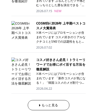
まれています ぷるんとしたツヤ感と
が多く、拭き取り後にそのまま部分
ら、コストパフォーマンスも重視し
す。 これから手軽に全身医療脱毛を
むっちりとした唇を演出できる「C
用パックとして使えるトナーパッド
たい方に！ メディオスターモノリス
始めたいと考えている方は、ぜひ最
ANMAKE（キャンメイク）むちぷる
2026.07.15
NEW
も増えています。 一方、拭き取り化
メディオスターNeXT PRO 公式サイ
後までチェックして、ご自身にぴっ
ティント」。 ティントならではの色
粧水は液体タイプのため、コットン
ト> レジーナクリニック 52,800円
たりのクリニック選びの参考にして
持ちに加え、プランパー効果※と保
に含ませて使用します。 使用量を調
(税込)/5回 99,000円(税込)/5回 ジェ
ください！ クリニック 全身＋VIO
湿ケアも叶えられることから、SNS
COSMEbi 2026年 上半期ベストコ
整しやすく、お気に入りの化粧水を
ントルシリーズを選べるため、脱毛
全身＋VIO＋顔 特徴 脱毛器 詳細 フ
でも話題の人気リップです。 「自分
スメ大賞発表
使いたい方やコストを抑えて続けた
機にこだわりたい方におすすめ！ ジ
レイアクリニック 52,800円(税込)/5
にはどのカラーが似合う？」「イエ
※本ページにはプロモーションが含
い方にもおすすめです。 トナーパッ
ェントルマックスプロ ジェントルマ
回 94,600円(税込)/5回 肌への負担
ベ・ブルベ別のおすすめは？」と気
まれています コスメ好きのリアルな
ドのメリット トナーパッドは、角質
ックスプロプラス ジェントルレーズ
に配慮しながら、コストパフォーマ
になっている方も多いのではないで
クチコミとSNSでの話題性をもとに
ケア・保湿ケア・部分用パックまで
プロ ソプラノチタニウム 公式サイ
ンスも重視したい方に！ メディオス
しょうか。 今回は6色のスウォッチ
選出された、COSMEbi 2026年上半
1枚で行える便利なスキンケアアイ
2026.07.02
ト> エミナルクリニック 49,500円
ターモノリス メディオスターNeXT
とともにご紹介！それぞれの色味や
期のベストコスメが決定！ 話題性・
テムです。 ここでは、トナーパッド
(税込)/6回 93,500円(税込)/6回 エミ
PRO 公式サイト> レジーナクリニッ
おすすめのパーソナルカラー、どん
使用感・仕上がりすべてを兼ね備え
を取り入れるメリットをご紹介しま
ナルクリニックの始めやすい料金設
ク 52,800円(税込)/5回 99,000円(税
なメイクに合うのかまで詳しく解説
た名品たちを、カテゴリ別にご紹介
コスメ好きさん必見！トラミーリ
す。 古い角質や皮脂汚れをやさしく
定！月々払いも安くて通いやすい ク
込)/5回 ジェントルシリーズを選べ
します✨ ※メイクアップ効果による
します。 本記事では、2025年11月
ワードでお得にポイ活する方法を
オフ トナーパッドを使用すること
リスタルプロ 公式サイト> リゼクリ
るため、脱毛機にこだわりたい方に
CANMAKE むちぷるティントとは？
～2026年4月までの半年間におい
徹底解説
で、洗顔だけでは落としきれない古
ニック 109,800円(税込)/5回 144,80
おすすめ！ ジェントルマックスプロ
CANMAKE むちぷるティントは、テ
て、COSMEbi内でのクチコミとSN
い角質や余分な皮脂汚れをやさしく
※本ページにはプロモーションが含
0円(税込)/5回 毛質に合わせて脱毛
ジェントルマックスプロプラス ジェ
ィント・プランパー・保湿ケアを1
Sでの話題性を元に選出されたコス
拭き取り、なめらかな肌へ整えま
まれています 「新作コスメが気にな
機を選択可能！有効期限も5年と長
ントルレーズプロ ソプラノチタニウ
本で叶えるリップです。 するすると
メやスキンケアなどの化粧品を「総
す。 保湿ケアまで1枚でできる 保湿
る！」「韓国コスメのメガ割でつい
くマイペースに通いやすい ラシャ
ム 公式サイト> エミナルクリニック
塗れるなめらかなテクスチャーで、
合」「デパコス」「プチプラ」「韓
成分を配合したトナーパッドなら、
買いすぎてしまう……」 そんな美容
メディオスターNeXT PRO ジェント
2026.06.22
49,500円(税込)/6回 93,500円(税
縦ジワをカバーしながら、むっちり
国コスメ」に分けて1位～3位までを
肌へうるおいを与えながらスキンケ
好きさんにおすすめなのが「トラミ
ルYAGプロ 公式サイト> ｜そもそも
込)/6回 エミナルクリニックの始め
としたツヤのある唇を演出します。
ランキング形式で発表！ 2026年上
アできるため、忙しい朝や夜の時短
ーリワード」です！ 普段のお買い物
医療脱毛って？エステ脱毛と何が違
やすい料金設定！月々払いも安くて
さらに、美容保湿成分を配合してい
半期 総合大賞 AMUSE（アミュー
ケアにもぴったりです。 部分パック
を少し工夫するだけでポイントを貯
うの？ 脱毛を考えたときに、まず悩
通いやすい クリスタルプロ 公式サ
るため、乾燥しにくくデイリー使い
ズ）「 ジェルフィットグロス」 👑
としても使える 多くのトナーパッド
められるため、コスメやスキンケア
もっと見る
むのが「医療脱毛とエステ脱毛、ど
イト> リゼクリニック 109,800円(税
にもぴったり！ アイテム詳細を見る
「ジェルフィットグロス」の特徴 唇
は、乾燥が気になる頬や額、小鼻な
にかかる費用を少しでも抑えたい方
っちがいいの？」ということではな