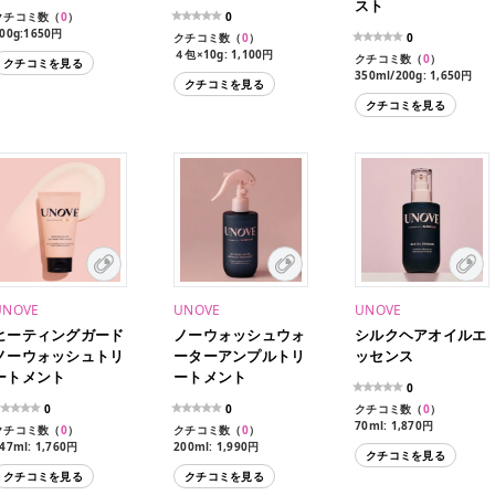
スト
クチコミ数（
0
）
0
00g:1650円
クチコミ数（
0
）
0
４包×10g: 1,100円
クチコミ数（
0
）
クチコミを見る
10g: 297円
350ml/200g: 1,650円
クチコミを見る
10ml/10g: 132円
クチコミを見る
UNOVE
UNOVE
UNOVE
ヒーティングガード
ノーウォッシュウォ
シルクヘアオイルエ
ノーウォッシュトリ
ーターアンプルトリ
ッセンス
ートメント
ートメント
0
0
0
クチコミ数（
0
）
70ml: 1,870円
クチコミ数（
0
）
クチコミ数（
0
）
47ml: 1,760円
200ml: 1,990円
クチコミを見る
クチコミを見る
クチコミを見る