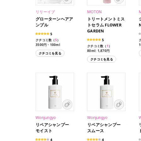
リリーイブ
MOTON
グローターンヘアア
トリートメントミス
ンプル
トセラム FLOWER
GARDEN
5
クチコミ数（
5
）
5
3500円・100ml
1
クチコミ数（
1
）
80ml: 1,870円
クチコミを見る
クチコミを見る
Wonjungyo
Wonjungyo
リペアシャンプー
リペアシャンプー
モイスト
スムース
4
4