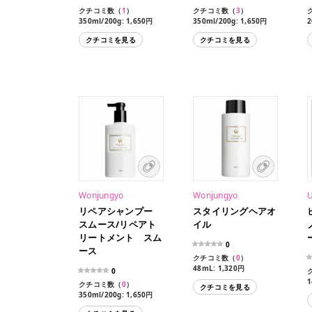
クチコミ数（
1
）
クチコミ数（
3
）
350ml/200g: 1,650円
350ml/200g: 1,650円
2
クチコミを見る
クチコミを見る
Wonjungyo
Wonjungyo
リペアシャンプー
スタイリングヘアオ
スムース/リペアト
イル
リートメント スム
0
ース
クチコミ数（
0
）
48mL: 1,320円
0
1
クチコミ数（
0
）
クチコミを見る
350ml/200g: 1,650円
10ml/10g: 132円