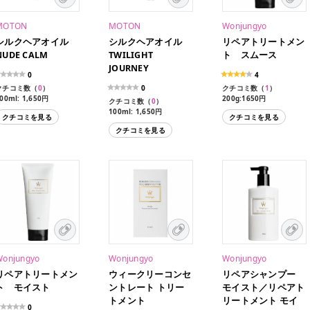
MOTON
MOTON
Wonjungyo
シルクヘアオイル
シルクヘアオイル
リペアトリートメン
NUDE CALM
TWILIGHT
ト スムース
JOURNEY
0
4
クチコミ数（
0
）
0
クチコミ数（
1
）
00ml: 1,650円
200g:1650円
クチコミ数（
0
）
100ml: 1,650円
クチコミを見る
クチコミを見る
クチコミを見る
Wonjungyo
Wonjungyo
Wonjungyo
リペアトリートメン
ウィークリーコンセ
リペアシャンプー
ト モイスト
ントレート トリー
モイスト／リペアト
トメント
リートメント モイ
0