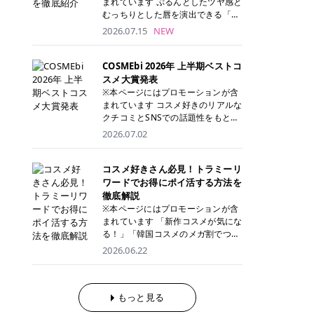
まれています ぷるんとしたツヤ感と
が多く、拭き取り後にそのまま部分
ら、コストパフォーマンスも重視し
す。 これから手軽に全身医療脱毛を
むっちりとした唇を演出できる「C
用パックとして使えるトナーパッド
たい方に！ メディオスターモノリス
始めたいと考えている方は、ぜひ最
ANMAKE（キャンメイク）むちぷる
2026.07.15
NEW
も増えています。 一方、拭き取り化
メディオスターNeXT PRO 公式サイ
後までチェックして、ご自身にぴっ
ティント」。 ティントならではの色
粧水は液体タイプのため、コットン
ト> レジーナクリニック 52,800円
たりのクリニック選びの参考にして
持ちに加え、プランパー効果※と保
に含ませて使用します。 使用量を調
(税込)/5回 99,000円(税込)/5回 ジェ
ください！ クリニック 全身＋VIO
湿ケアも叶えられることから、SNS
COSMEbi 2026年 上半期ベストコ
整しやすく、お気に入りの化粧水を
ントルシリーズを選べるため、脱毛
全身＋VIO＋顔 特徴 脱毛器 詳細 フ
でも話題の人気リップです。 「自分
スメ大賞発表
使いたい方やコストを抑えて続けた
機にこだわりたい方におすすめ！ ジ
レイアクリニック 52,800円(税込)/5
にはどのカラーが似合う？」「イエ
※本ページにはプロモーションが含
い方にもおすすめです。 トナーパッ
ェントルマックスプロ ジェントルマ
回 94,600円(税込)/5回 肌への負担
ベ・ブルベ別のおすすめは？」と気
まれています コスメ好きのリアルな
ドのメリット トナーパッドは、角質
ックスプロプラス ジェントルレーズ
に配慮しながら、コストパフォーマ
になっている方も多いのではないで
クチコミとSNSでの話題性をもとに
ケア・保湿ケア・部分用パックまで
プロ ソプラノチタニウム 公式サイ
ンスも重視したい方に！ メディオス
しょうか。 今回は6色のスウォッチ
選出された、COSMEbi 2026年上半
1枚で行える便利なスキンケアアイ
2026.07.02
ト> エミナルクリニック 49,500円
ターモノリス メディオスターNeXT
とともにご紹介！それぞれの色味や
期のベストコスメが決定！ 話題性・
テムです。 ここでは、トナーパッド
(税込)/6回 93,500円(税込)/6回 エミ
PRO 公式サイト> レジーナクリニッ
おすすめのパーソナルカラー、どん
使用感・仕上がりすべてを兼ね備え
を取り入れるメリットをご紹介しま
ナルクリニックの始めやすい料金設
ク 52,800円(税込)/5回 99,000円(税
なメイクに合うのかまで詳しく解説
た名品たちを、カテゴリ別にご紹介
コスメ好きさん必見！トラミーリ
す。 古い角質や皮脂汚れをやさしく
定！月々払いも安くて通いやすい ク
込)/5回 ジェントルシリーズを選べ
します✨ ※メイクアップ効果による
します。 本記事では、2025年11月
ワードでお得にポイ活する方法を
オフ トナーパッドを使用すること
リスタルプロ 公式サイト> リゼクリ
るため、脱毛機にこだわりたい方に
CANMAKE むちぷるティントとは？
～2026年4月までの半年間におい
徹底解説
で、洗顔だけでは落としきれない古
ニック 109,800円(税込)/5回 144,80
おすすめ！ ジェントルマックスプロ
CANMAKE むちぷるティントは、テ
て、COSMEbi内でのクチコミとSN
い角質や余分な皮脂汚れをやさしく
※本ページにはプロモーションが含
0円(税込)/5回 毛質に合わせて脱毛
ジェントルマックスプロプラス ジェ
ィント・プランパー・保湿ケアを1
Sでの話題性を元に選出されたコス
拭き取り、なめらかな肌へ整えま
まれています 「新作コスメが気にな
機を選択可能！有効期限も5年と長
ントルレーズプロ ソプラノチタニウ
本で叶えるリップです。 するすると
メやスキンケアなどの化粧品を「総
す。 保湿ケアまで1枚でできる 保湿
る！」「韓国コスメのメガ割でつい
くマイペースに通いやすい ラシャ
ム 公式サイト> エミナルクリニック
塗れるなめらかなテクスチャーで、
合」「デパコス」「プチプラ」「韓
成分を配合したトナーパッドなら、
買いすぎてしまう……」 そんな美容
メディオスターNeXT PRO ジェント
2026.06.22
49,500円(税込)/6回 93,500円(税
縦ジワをカバーしながら、むっちり
国コスメ」に分けて1位～3位までを
肌へうるおいを与えながらスキンケ
好きさんにおすすめなのが「トラミ
ルYAGプロ 公式サイト> ｜そもそも
込)/6回 エミナルクリニックの始め
としたツヤのある唇を演出します。
ランキング形式で発表！ 2026年上
アできるため、忙しい朝や夜の時短
ーリワード」です！ 普段のお買い物
医療脱毛って？エステ脱毛と何が違
やすい料金設定！月々払いも安くて
さらに、美容保湿成分を配合してい
半期 総合大賞 AMUSE（アミュー
ケアにもぴったりです。 部分パック
を少し工夫するだけでポイントを貯
うの？ 脱毛を考えたときに、まず悩
通いやすい クリスタルプロ 公式サ
るため、乾燥しにくくデイリー使い
ズ）「 ジェルフィットグロス」 👑
としても使える 多くのトナーパッド
められるため、コスメやスキンケア
もっと見る
むのが「医療脱毛とエステ脱毛、ど
イト> リゼクリニック 109,800円(税
にもぴったり！ アイテム詳細を見る
「ジェルフィットグロス」の特徴 唇
は、乾燥が気になる頬や額、小鼻な
にかかる費用を少しでも抑えたい方
っちがいいの？」ということではな