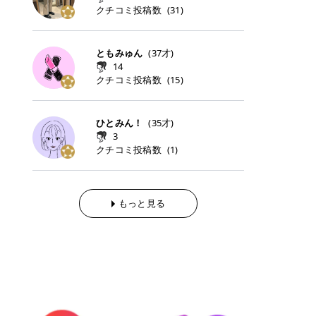
らの「のりかえ」や「お友だち紹
｜甘く可愛いモーヴピンク 鮮やかな
近、乾燥していた唇がプルンと見え
クチコミ投稿数
ナーパッドをご紹介します。 毎日使
タイミングで利用することが多いQ
(
31
)
脱毛の「熱破壊式」と「蓄熱式」と
介」も！ 6. 予約から脱毛施術まで
青みを感じるラズベリーピンク。 フ
てうれちい！ > > 引用元:コスメビ
いやすいトナーパッドから、スペシ
oo10 ・口コミを見ながら購入する
は？ 医療脱毛のレーザー機器には、
のステップ ・無料カウンセリングの
ェミニンな雰囲気を演出できる可愛
アイテム詳細を見るQoo10でのご購
ャルケアにぴったりなトナーパッド
＠cosme ・韓国コスメをチェック
大きく分けて「熱破壊式」と「蓄熱
予約方法 ・カウンセリング当日の持
らしいカラーです。 透明感を引き立
入はこちら 2026年上半期 総合2位
まで厳選しました。 1. MEDICUBE
する際によく見るOLIVE YOUNG GL
式」の2種類があり、それぞれ得意
ともみゅん
(
37
才)
ち物 ・医師の問診とプラン提案 ・
てながら、甘さのある印象に。 韓国
柳屋（ヤナギヤ）「柳屋 あんず
PDRNピンクコラーゲンゲルトナー
OBAL など、すでに使い慣れている
な毛質が違います。 * 熱破壊式 高
施術当日の流れと次回予約の取り方
14
メイクやピンクメイクとも相性抜群
油」 👑「柳屋 あんず油」の特徴 1
パッド 「うるおいとハリ感をサポー
サイトが対象になっている場合も多
出力のレーザーをバチッ！と当て
7. 店舗一覧と美容医療メニュー ・
クチコミ投稿数
(
15
)
です。 フルーツオレ｜ピュア感あふ
00％植物由来の「柳屋 あんず油」
トし、なめらかな肌へ導く高密着ゲ
く、お買い物の内容や流れを変える
て、毛根の発毛組織に向けてレーザ
全国60院以上！エミナルクリニック
れるミルキーコーラル 白みを含んだ
フワッと香りさらっとまとまり、ツ
ルパッド」 PDRNやコラーゲン成分
必要はありません。 「どうせ買う予
ーを照射します。ワキやVIOのよう
の店舗一覧 ・脱毛だけじゃない！美
ミルキーなコーラルカラー。 やさし
ヤのある美しい髪に導きます。 ヘア
を配合し、乾燥やハリ不足が気にな
定だったコスメ」をトラミーリワー
な、太くて濃い毛にも使用が可能で
容医療メニュー 8. まとめ ｜エミナ
くふんわり発色し、粘膜リップのよ
だけでなく、ボディケア・ネイルケ
ひとみん！
(
35
才)
る肌をしっとり整えるゲルタイプの
ドを経由するだけで、ポイントも一
す！その分、輪ゴムで弾かれたよう
ルクリニックの魅力とは？選ばれる
うな仕上がりになります。 柔らかく
アなど幅広く保湿ケア。 実際に使用
3
トナーパッド。密着力が高く、スキ
緒に受け取れる、そんな手軽さがあ
な強い痛みを感じやすい傾向があり
3つの特徴 ※1 開業2019年3月20日
可愛らしい印象になり、毎日使いた
した方のクチコミ > 5 > 1本あると
クチコミ投稿数
ンケアの土台ケアとして取り入れや
ります✨ またトラミーリワードに
(
1
)
ます。 * 蓄熱式 低出力のレーザー
～2026年6月30日時点(医療脱毛、
くなるナチュラルカラー。 スクール
便利なオイル😊 > 柳屋 あんず油 >
すいアイテムです。 アイテム詳細を
は、以下のような特徴があります！
を連続で当てて、毛の成長をコント
ハイフ、ダーマペン、美容点滴、医
メイクやオフィスメイクにもおすす
> ──────────── > > 100%植
見るQoo10での購入はこちら 2. BIO
・1ポイント＝1円でわかりやすい
ロールする部分（バルジ領域）にじ
療ダイエットなど) 「早く綺麗にな
めです。 40TH ストロベリーボンボ
物由来のオイル > > 白髪染めで傷ん
DANCE コラーゲンゲルトナーパッ
・選べるe-GIFT・Amazonギフト
わじわ熱を伝える方式です。急激な
りたいけど、痛いのはイヤだし、通
ン｜上品なピンクベージュ 黄みを抑
でいてパサついているので > オイル
ド 「うるおいを与えながら肌をやわ
券・ドットマネーなどに交換できる
熱さを感じにくく、痛みや肌への負
もっと見る
う時間もない…」医療脱毛にそんな
えたクリーミーなピンクベージュ。
は必需品です > > 少しとろみがある
らかく整える保湿ケアパッド」 ゲル
・トラミー会員なら無料で利用でき
担を抑えやすいのが嬉しいポイン
ハードルを感じていませんか？エミ
ほんのり青みを感じる絶妙なカラー
ものの、さらっと軽めのオイル > >
素材ならではの高密着設計で、肌に
る ・ポイ活初心者でも始めやすい
ト。顔や背中などの産毛や細い毛に
ナルクリニックは、そんな私たちの
で、自然な血色感を演出します。 肌
ベタつかなくて髪につけるとサラサ
うるおいを与えながらやさしく整え
編集部が厳選！トラミーリワードお
向いています。 最近は、この両方を
ワガママを叶えてくれるクリニック
になじみながらも、唇をふんわり明
ラでツヤが出ます✨ > > ドライヤー
る保湿特化型トナーパッド。乾燥し
すすめ3選 QOO10 Qoo10（キュー
使い分けられる優秀な脱毛機を導入
なんです！多くの女性から選ばれて
るく見せてくれるカラー。 オフィス
前とドライヤー後に使っていますが
やすい肌をふっくらとした印象に導
テン）は、話題の韓国コスメや最新
しているクリニックも増えているの
いる3つの魅力をご紹介します。 最
メイクやナチュラルメイクにもぴっ
> 髪がペタッとならなくて気に入っ
きます。 アイテム詳細を見るQoo1
のトレンドスキンケアがいち早く、
で、自分の毛質に合わせてお任せで
短6か月からの脱毛プランが選べ
たりです。 アイテム詳細を見るQoo
てます😊 > > ワンタッチキャップな
0での購入はこちら 3. SKIN1004 セ
驚きの価格で手に入る大人気の通販
きることが多いですよ。 ｜東京でお
る！ 「せっかく脱毛を始めたのに、
10でのご購入はこちら イエベ・ブ
ので開けやすく > 1滴ずつ出るので
ンテラ クイックカーミングパッド
サイトです！ 特に年4回開催される
すすめの医療脱毛クリニック4選 こ
次の予約が数ヶ月先…」なんてガッ
ルベ別おすすめカラー むちぷるティ
量を調節しやすく使いやすいです >
「ゆらぎやすい肌をすこやかに整え
ビッグセール「メガ割」では、20%