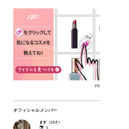
込)/5回 144,800円(税込)/5回 毛質に
Qoo10でのご購入はこちら CANMA
に触れた瞬間、ぷるんとしたジェリ
どに数分のせることで、集中保湿ケ
にぴったり。 Qoo10も、オリヤン
いでしょうか。 ズバリ、効果を実感
合わせて脱毛機を選択可能！有効期
KE むちぷるティント全色一覧 モモ
ーグロスが広がり、ふっくらボリュ
アとしても活用できます。 トナーパ
も、＠cosmeも、いつものコスメ購
するまでの期間や必要な施術回数が
限も5年と長くマイペースに通いや
｜血色感じるヌーディーピンク 桃の
ーム感のある仕上がりに✨ まるでリ
ッドの選び方 トナーパッドは、配合
入を“ちょっとお得”に変えられるの
大きな違いとして挙げられます！ 医
すい ラシャ メディオスターNeXT P
ような血色感を演出するヌーディー
フティングしたような、新しいリッ
成分やパッドの素材によって特徴が
が、トラミーリワードです✨ 今回
療脱毛は、医療機関（クリニックや
RO ジェントルYAGプロ 公式サイト
ピンク。 黄みと青みのバランスが良
プティンググロス💄 実際に使用した
異なります。 自分の肌悩みや理想の
は、トラミーリワードの特徴や活用
皮膚科など）だけで扱える高出力の
> ※医療脱毛は自由診療です。治療
く、自然になじむコーラル系カラー
方のクチコミ > 5 > プルプル > 唇に
仕上がりに合わせて選ぶことで、毎
方法、美容好きさんにおすすめな理
レーザーを使って、発毛組織にアプ
には赤み、痒み、火傷、毛嚢炎、一
です。 自然な血色感をプラスしてく
塗るPDRNグロス > > AMUSE ジェ
日のスキンケアに取り入れやすくな
由を詳しくご紹介します！ トラミー
ローチする施術といわれています。
時的な硬毛化などのリスクが伴いま
れるので、ナチュラルメイクとの相
ルフィットグロス > > ぷっくりツヤ
ります。 肌悩みに合わせて選ぶ パ
リワードとは？ 「トラミーリワー
そのため、少ない回数で永久脱毛
す。 目次▼ 1. エミナルクリニック
性抜群。 可愛らしく、多幸感のある
ツヤだけどベタっとした感じはなく
ッドの素材で選ぶ トナーパッドの使
ド」は、東証グロース上場企業であ
（※）を目指すことができます。
の魅力とは？選ばれる3つの特徴 ・
印象に仕上がります。 ワインベリー
て使いやすいですね。プランピング
い方 洗顔後すぐの清潔な肌に使用し
る株式会社アイズが運営する、安
（※永久脱毛とは一生毛が1本も生
最短6か月からの脱毛プランが選べ
｜気品をまとうローズレッド 深みの
効果で少しスーッとします。ここは
ます。 STEP1 エンボス面（凹凸
心・安全なポイントサイト機能で
えてこないという意味ではなく、ア
る！ ・全国60院以上＆21時まで営
ある青みレッド。 大人っぽく華やか
好き嫌いがあるかもしれませんが慣
面）で顔全体をやさしく拭き取りま
す。 トラミーリワードは、トラミー
メリカの基準に基づき「長期間にわ
業！ ・痛みに配慮した医療脱毛器の
な印象を与えるベリーカラーです。
れますね。 > > 分かりにくいけど、
す。 特に小鼻・あご・額など皮脂や
会員向けのポイントサービスです。
たって毛量が明らかに減少している
導入と肌トラブル対応 2. エミナル
ひと塗りで顔全体が華やかになり、
チップは片面がツルツル、片面がモ
古い角質が気になる部分は丁寧にな
対象ショップやサービスを利用する
状態が維持されること」を指しま
クリニックの口コミ・評判 3. エミ
リップを主役にしたメイクが完成。
ケモケになってます。 > > 桜グロス
じませましょう。 STEP2 パッドを
ことでポイントを獲得でき、貯まっ
す。） 一方のエステ脱毛は、出力が
ナルクリニックの全身脱毛料金プラ
クールで上品な雰囲気を演出できま
【日本限定色】：上品なピンクベー
裏返し、フラット面で顔全体をやさ
たポイントはAmazonギフト券やド
優しい機器を使うため痛みが少ない
ン ・全身脱毛の基本コースと料金
す。 フィグピューレ｜色っぽさと上
ジュ > > すももパールグロス【日本
PR
しく押さえながら化粧水をなじませ
ットマネーなどに交換できます。 普
のがメリットですが、毛根を破壊す
・追加費用がかからないシステム ・
品さを叶える赤みローズ 赤みとくす
限定色】：微細なラメがきらめく血
ます。 STEP3 その後は美容液・乳
段のネットショッピングを活用しな
ることはできないので一時的な減毛
支払い方法｜決済方法と医療ローン
みをほどよく含んだローズカラー。
色がよく見えるピンク。 > > どちら
液・クリームなど、普段どおりのス
がらポイントを貯められるため、ポ
にとどまります。結果的に、何度も
の活用も！ 4. エミナルクリニック
ニュートラルな発色で、肌色を選び
も上品で使いやすい色ですね。すも
キンケアを行います。 乾燥が気にな
イ活初心者でも始めやすいのが魅力
通う必要が出てくることが多くなり
の熱破壊式の脱毛機 5. エミナルク
にくい万能カラーです。 派手すぎず
もパールグロスの方がラメが入って
る部分には2〜5分程度のせて部分用
です✨ トラミーリワードの特徴 普
ます。 なお、医療脱毛は保険がきか
リニックのお得な割引・キャンペー
オフィシャルメンバー
落ち着いた印象に仕上がり、オン・
いるので華やかそうに見えるけど、
パックとして使用するのもおすすめ
段よく使っているコスメ通販サイト
ない自由診療なので、クリニックに
ン制度 ・学生プラン｜学生証の提示
オフ問わず使いやすいカラー。 きれ
付けてみると落ち着いた色ですね。
です。 おすすめトナーパッド7選 こ
を、トラミーリワード経由にするだ
よって料金設定が自由に決められて
で割引 ・ペア限定プラン｜家族や友
いめメイクにもカジュアルメイクに
> > スキンケア成分が配合されてい
ます
(
29
才)
こからは、保湿ケアや肌荒れケア、
けでポイントが貯まるのが大きな魅
います。だからこそ、しっかり比較
人と一緒にスタートできる ・他社か
もマッチします。 ラズベリーケーキ
て保湿もしっかりしてくれます。最
5
毛穴ケアなど目的別におすすめのト
力です✨ 例えば、、、 ・メガ割の
して選ぶことが大切なのです。 医療