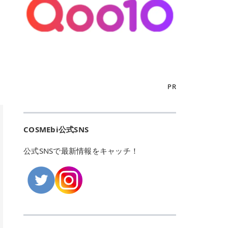
こからは、東京で人気のフレイアク
カリしたくありませんよね。エミナ
ント おすすめパーソナルカラー 02
> あんずのほのかに甘い香りがしま
るカーミングケアパッド」 ツボクサ
OFFクーポンなどを使って、SNSで
リニック・レジーナクリニック・エ
ルクリニックなら、最短1ヶ月ペー
モモ イエベ春・ブルベ夏 03 ワイン
すが > 強くないのでいつでも使える
エキス（保湿成分）配合で、肌荒れ
バズっている美容液やパック、限定
ミナルクリニック・リゼクリニック
スで通えるため、最短6ヶ月の全身
ベリー ブルベ冬 05 フィグピューレ
印象です > > 1本持っていると髪だ
や赤みが気になる肌をやさしく整え
の豪華キットをどこよりもお得にゲ
の4院について、おすすめのポイン
脱毛プランを選ぶことができます！
ブルベ夏・イエベ春 06 ラズベリー
けではなくボディやネイルケアにも
る低刺激設計のトナーパッドです。
ットできます✨ 豊富でリアルな口コ
トを詳しくご紹介します！ フレイア
（※予約状況や脱毛効果の個人差に
ケーキ ブルベ夏・ブルベ冬 07 フル
使えるのも◎ > > 引用元:コスメビ
アイテム詳細を見るQoo10での購入
ミや、ブランド公式ショップの出店
クリニック：選べるプランと女子に
よっては、6ヵ月で完了しない場合
ーツオレ イエベ春 40th ストロベリ
アイテム詳細を見るAmazonでのご
はこちら 4. SKINFOOD キャロット
も充実しているため、新作チェック
優しい手厚いサポート♡ ※満足度9
もあります）。 さらに、連続照射が
ーボンボン ブルベ夏 アイテム詳細
購入はこちら 2026年上半期 総合3
カロテン カーミングウォーターパッ
からリピート買いまで、美容マニア
6% 集計機関・アンケート内容：社
できる医療脱毛器を使っているた
を見るQoo10でのご購入はこちら
位 MAJOLICA MAJORCA（マジョリ
ド 「ゆらぎがちな肌をやさしく整え
の「欲しい」がすべて詰まったお買
内・施術済みフレイア顧客向けのア
め、全身の施術でも1回約60分で終
迷ったらこのカラーがおすすめ！ ナ
カ マジョルカ）「シャドーカスタマ
る植物由来カーミングケア」 βカロ
い物天国です。 Qoo10はこちら @C
ンケート 対象期間：2024/12/11～2
わります。 全国60院以上＆21時ま
PR
チュラルメイクなら「02 モモ」 自
イズ」 👑「シャドーカスタマイズ」
テンを含むにんじん由来成分で、乾
OSME アットコスメ（@cosme）
025/5/15 アンケート数:12606 フレ
で営業！ お仕事や学校の帰りにサク
然な血色感を演出できる万能カラ
の特徴 まばゆく発色フォルム整形シ
燥や外的刺激で不安定になりやすい
は、日本の美容マニアなら誰もが一
イアクリニックは、都内に新宿や渋
ッと寄りたい！という方にもエミナ
ー。 オフィスメイクなら「40th ス
ャドウ✨ 吸いこまれそうな奥行きの
肌をやさしく整えます。軽やかな使
度はお世話になる日本最大級の化粧
谷、銀座など7院があり、どこも駅
ルは強い味方。北海道から沖縄まで
トロベリーボンボン」 上品で落ち着
ある目もとをかなえる、フォルム整
用感も特長です。 アイテム詳細を見
品クチコミサイトです✨ 一番の魅力
から近くてアクセス抜群。平日は夜
全国に60院以上を展開しており、ど
いた印象に仕上がります。 毎日使い
形パウダーシャドウ。ひと塗りでま
るQoo10での購入はこちら 5. ANU
は、2,000万件を超える圧倒的なボ
COSMEbi公式SNS
21時まで開いているので、お仕事や
こも駅チカの好立地なんです。しか
やすい万能カラーなら「05 フィグ
ばゆく発色し、光の効果で目もとが
A 8ヒアルロン酸カテキンカーミン
リュームのリアルなクチコミ検索機
学校帰りにも通いやすいクリニック
も夜21時まで開いているので、忙し
ピューレ」 シーンを選ばず使える人
立体的に生まれ変わります。 実際に
グパッド 「うるおいを与えながら肌
能にあります。 自分の年齢や肌質
です。 ♡クイックプラン 時間をか
い毎日でも無理なく予定に組み込め
公式SNSで最新情報をキャッチ！
気カラーです。 韓国メイク・透明感
使用した方のクチコミ > 5 > 鮮やか
のキメを整えるバランスケアパッ
（乾燥肌・敏感肌など）、あるいは
けてしっかり脱毛。割引制度や保証
ます（※店舗によって診察時間は異
重視なら「06 ラズベリーケーキ」
発色✨ 吸い込まれそうな奥行きのあ
ド」 カテキン*1配合の極薄パッド
「毛穴」「美白」といった肌の悩み
サービスは充実！ 全身＋VIO 52,80
なります）。 そして嬉しいのが、施
青みピンクが透明感を引き立てま
る目もとを作れるアイシャドウ♡ >
で、肌にうるおいを与えながらキメ
に合わせてクチコミを絞り込めるた
0円(税込) 5回コース 所要時間が60
術室がカーテン仕切りではなくドア
す。 イエベ春なら「07 フルーツオ
パウダータイプなのに粉っぽさがな
を整え、すこやかな肌状態へ導くデ
め、自分に本当に合うコスメを失敗
分で完了 全身＋VIO＋顔 94,600円
付きの完全個室になっていること！
レ」 やわらかく可愛らしい印象に仕
くぴたっと密着♡発色が良くて煌め
イリーケアアイテムです。 *1 チャ
せずに見つけられる美容の羅針盤と
(税込) 5回コース 36箇所の脱毛が可
女性専用のプライベート空間なの
上がります。 よくある質問💡 色持
くパールが美しい✨ > 単色でも綺麗
カテキン（整肌成分） アイテム詳細
して絶大な信頼を得ています。 さら
能 ♡安心プラン １回、５回コー
で、周りの目を気にせずリラックス
ちはいい？ むちぷるティントはティ
にグラデーションを作れて簡単に立
を見るQoo10での購入はこちら 6.
に、年に数回発表される「ベストコ
ス、８回コースがあり、コース終了
して施術を受けられます。 痛みに配
ント処方のため、塗布後は色が定着
体感を出せます✨ > > カラーの名前
MEDIHEAL PDRNリフティングパッ
スメアワード（ベスコス）」は、日
後の追加照射の料金も設定していま
慮した医療脱毛器の導入と肌トラブ
しやすく、飲み物を飲んだあとでも
がまた可愛い💕 > PK321 ひとひら
ド 「ハリ感を意識したケアで肌をな
本の美容トレンドを大きく左右する