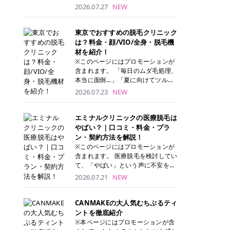
ナーパッド」は、化粧水や美容液を
2026.07.27
NEW
たっぷり含ませた丸型のコットンパ
ッド状のスキンケアアイテムです。
トナーパッドは洗顔後に肌をやさし
東京でおすすめの脱毛クリニック
く拭き取ることで、古い角質や余分
は？料金・顔/VIO/全身・脱毛機
な皮脂汚れをオフしながら、うるお
材を紹介！
いを与えられるのが特徴✨ さらに、
※このページにはプロモーションが
気になる部分には数分のせて部分用
含まれます。 「毎日のムダ毛処理、
パックとしても使用できるため、1
本当に面倒…」「夏に向けてツルツ
枚で「拭き取り」と「保湿ケア」の
ル肌になりたい！」 そう思って東京
2026.07.23
NEW
両方を叶えられます。 韓国コスメブ
で医療脱毛を探し始めても、クリニ
ランドを中心に人気を集めていまし
ックがたくさんありすぎてどこを選
たが、現在では日本でも定番のスキ
べばいいの？と迷ってしまいますよ
エミナルクリニックの医療脱毛は
ンケアアイテムとして幅広い世代に
ね。 この記事では、医療脱毛の基本
やばい？｜口コミ・料金・プラ
愛用されています。 トナーパッドの
から、東京で特に通いやすいフレイ
ン・契約方法を解説！
特徴 トナーパッドと拭き取り化粧水
アクリニック・レジーナクリニッ
※このページにはプロモーションが
の違い 「トナーパッド」と「拭き取
ク・エミナルクリニック・リゼクリ
含まれます。 医療脱毛を検討してい
り化粧水」はどちらも洗顔後に使用
ニックの4院について、分かりやす
て、「やばい」という声に不安を抱
するスキンケアアイテムですが、使
く解説します。 自分にぴったりのク
える方も多いのではないでしょう
2026.07.21
NEW
い方や特徴に違いがあります。 トナ
リニックを見つけて、面倒な自己処
か。 この記事では、エミナルクリニ
ーパッドは、化粧水があらかじめパ
理から卒業しちゃいましょう♪ クリ
ックの全身脱毛プランの詳しい料金
ッドに含まれているため、コットン
ニック 全身＋VIO 全身＋VIO＋顔 特
体系をはじめ、学生や友人同士でお
CANMAKEの大人気むちぷるティ
を用意する手間がなく、忙しい朝で
徴 脱毛器 詳細 フレイアクリニック
得になる割引キャンペーン、無料カ
ントを徹底紹介
もサッと使えるのが魅力です。 ま
52,800円(税込)/5回 94,600円(税
ウンセリングから施術までの具体的
※本ページにはプロモーションが含
た、保湿成分を豊富に配合した商品
込)/5回 肌への負担に配慮しなが
なステップを分かりやすく解説しま