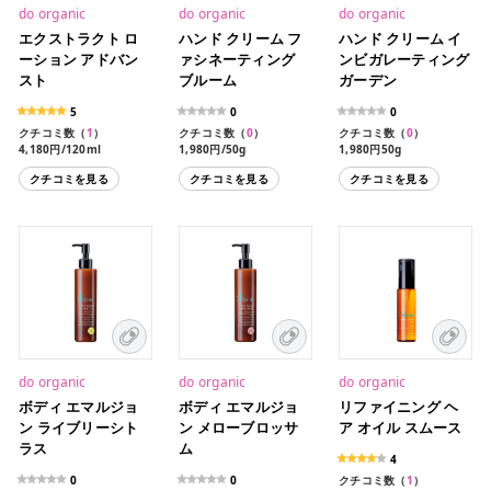
do organic
do organic
do organic
エクストラクト ロ
ハンド クリーム フ
ハンド クリーム イ
ーション アドバン
ァシネーティング
ンビガレーティング
スト
ブルーム
ガーデン
5
0
0
クチコミ数（
1
）
クチコミ数（
0
）
クチコミ数（
0
）
4,180円/120ml
1,980円/50g
1,980円50g
クチコミを見る
クチコミを見る
クチコミを見る
do organic
do organic
do organic
ボディ エマルジョ
ボディ エマルジョ
リファイニング ヘ
ン ライブリーシト
ン メローブロッサ
ア オイル スムース
ラス
ム
4
0
0
クチコミ数（
1
）