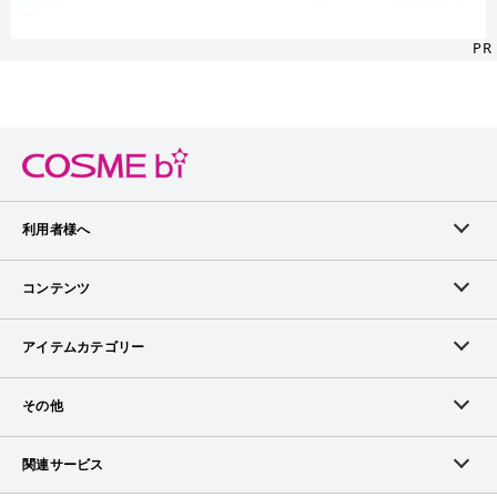
PR
利用者様へ
メンバーログイン
コンテンツ
無料メンバー登録
ランキング
アイテムカテゴリー
メンバー会員について
アイテム・クチコミ
スキンケア
その他
アイテム掲載リクエスト
ブランドから探す
ベースメイク
お問い合わせ（ブランド様）
関連サービス
COSMEbiについて
ピックアップ特集