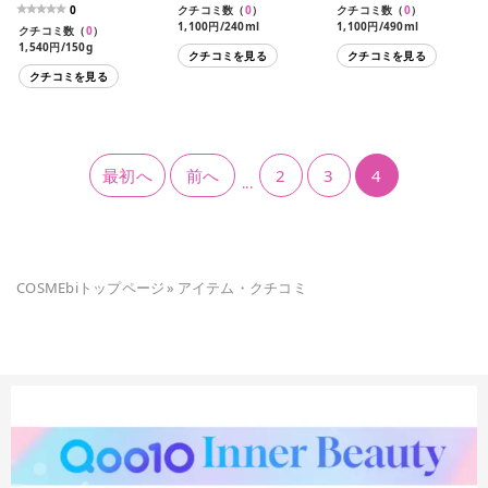
0
クチコミ数（
0
）
クチコミ数（
0
）
1,100円/240ml
1,100円/490ml
クチコミ数（
0
）
946円/440ml（レフィ
1,540円/150g
クチコミを見る
クチコミを見る
ル）
クチコミを見る
最初へ
前へ
2
3
4
...
COSMEbiトップページ
»
アイテム・クチコミ