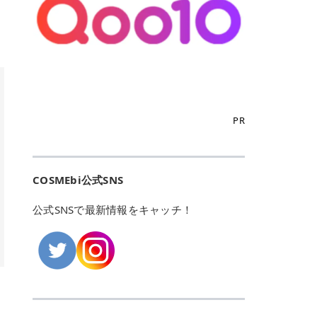
こからは、東京で人気のフレイアク
カリしたくありませんよね。エミナ
ント おすすめパーソナルカラー 02
> あんずのほのかに甘い香りがしま
るカーミングケアパッド」 ツボクサ
OFFクーポンなどを使って、SNSで
リニック・レジーナクリニック・エ
ルクリニックなら、最短1ヶ月ペー
モモ イエベ春・ブルベ夏 03 ワイン
すが > 強くないのでいつでも使える
エキス（保湿成分）配合で、肌荒れ
バズっている美容液やパック、限定
ミナルクリニック・リゼクリニック
スで通えるため、最短6ヶ月の全身
ベリー ブルベ冬 05 フィグピューレ
印象です > > 1本持っていると髪だ
や赤みが気になる肌をやさしく整え
の豪華キットをどこよりもお得にゲ
の4院について、おすすめのポイン
脱毛プランを選ぶことができます！
ブルベ夏・イエベ春 06 ラズベリー
けではなくボディやネイルケアにも
る低刺激設計のトナーパッドです。
ットできます✨ 豊富でリアルな口コ
トを詳しくご紹介します！ フレイア
（※予約状況や脱毛効果の個人差に
ケーキ ブルベ夏・ブルベ冬 07 フル
使えるのも◎ > > 引用元:コスメビ
アイテム詳細を見るQoo10での購入
ミや、ブランド公式ショップの出店
クリニック：選べるプランと女子に
よっては、6ヵ月で完了しない場合
ーツオレ イエベ春 40th ストロベリ
アイテム詳細を見るAmazonでのご
はこちら 4. SKINFOOD キャロット
も充実しているため、新作チェック
優しい手厚いサポート♡ ※満足度9
もあります）。 さらに、連続照射が
ーボンボン ブルベ夏 アイテム詳細
購入はこちら 2026年上半期 総合3
カロテン カーミングウォーターパッ
からリピート買いまで、美容マニア
6% 集計機関・アンケート内容：社
できる医療脱毛器を使っているた
を見るQoo10でのご購入はこちら
位 MAJOLICA MAJORCA（マジョリ
ド 「ゆらぎがちな肌をやさしく整え
の「欲しい」がすべて詰まったお買
内・施術済みフレイア顧客向けのア
め、全身の施術でも1回約60分で終
迷ったらこのカラーがおすすめ！ ナ
カ マジョルカ）「シャドーカスタマ
る植物由来カーミングケア」 βカロ
い物天国です。 Qoo10はこちら @C
ンケート 対象期間：2024/12/11～2
わります。 全国60院以上＆21時ま
PR
チュラルメイクなら「02 モモ」 自
イズ」 👑「シャドーカスタマイズ」
テンを含むにんじん由来成分で、乾
OSME アットコスメ（@cosme）
025/5/15 アンケート数:12606 フレ
で営業！ お仕事や学校の帰りにサク
然な血色感を演出できる万能カラ
の特徴 まばゆく発色フォルム整形シ
燥や外的刺激で不安定になりやすい
は、日本の美容マニアなら誰もが一
イアクリニックは、都内に新宿や渋
ッと寄りたい！という方にもエミナ
ー。 オフィスメイクなら「40th ス
ャドウ✨ 吸いこまれそうな奥行きの
肌をやさしく整えます。軽やかな使
度はお世話になる日本最大級の化粧
谷、銀座など7院があり、どこも駅
ルは強い味方。北海道から沖縄まで
トロベリーボンボン」 上品で落ち着
ある目もとをかなえる、フォルム整
用感も特長です。 アイテム詳細を見
品クチコミサイトです✨ 一番の魅力
から近くてアクセス抜群。平日は夜
全国に60院以上を展開しており、ど
いた印象に仕上がります。 毎日使い
形パウダーシャドウ。ひと塗りでま
るQoo10での購入はこちら 5. ANU
は、2,000万件を超える圧倒的なボ
COSMEbi公式SNS
21時まで開いているので、お仕事や
こも駅チカの好立地なんです。しか
やすい万能カラーなら「05 フィグ
ばゆく発色し、光の効果で目もとが
A 8ヒアルロン酸カテキンカーミン
リュームのリアルなクチコミ検索機
学校帰りにも通いやすいクリニック
も夜21時まで開いているので、忙し
ピューレ」 シーンを選ばず使える人
立体的に生まれ変わります。 実際に
グパッド 「うるおいを与えながら肌
能にあります。 自分の年齢や肌質
です。 ♡クイックプラン 時間をか
い毎日でも無理なく予定に組み込め
公式SNSで最新情報をキャッチ！
気カラーです。 韓国メイク・透明感
使用した方のクチコミ > 5 > 鮮やか
のキメを整えるバランスケアパッ
（乾燥肌・敏感肌など）、あるいは
けてしっかり脱毛。割引制度や保証
ます（※店舗によって診察時間は異
重視なら「06 ラズベリーケーキ」
発色✨ 吸い込まれそうな奥行きのあ
ド」 カテキン*1配合の極薄パッド
「毛穴」「美白」といった肌の悩み
サービスは充実！ 全身＋VIO 52,80
なります）。 そして嬉しいのが、施
青みピンクが透明感を引き立てま
る目もとを作れるアイシャドウ♡ >
で、肌にうるおいを与えながらキメ
に合わせてクチコミを絞り込めるた
0円(税込) 5回コース 所要時間が60
術室がカーテン仕切りではなくドア
す。 イエベ春なら「07 フルーツオ
パウダータイプなのに粉っぽさがな
を整え、すこやかな肌状態へ導くデ
め、自分に本当に合うコスメを失敗
分で完了 全身＋VIO＋顔 94,600円
付きの完全個室になっていること！
レ」 やわらかく可愛らしい印象に仕
くぴたっと密着♡発色が良くて煌め
イリーケアアイテムです。 *1 チャ
せずに見つけられる美容の羅針盤と
(税込) 5回コース 36箇所の脱毛が可
女性専用のプライベート空間なの
上がります。 よくある質問💡 色持
くパールが美しい✨ > 単色でも綺麗
カテキン（整肌成分） アイテム詳細
して絶大な信頼を得ています。 さら
能 ♡安心プラン １回、５回コー
で、周りの目を気にせずリラックス
ちはいい？ むちぷるティントはティ
にグラデーションを作れて簡単に立
を見るQoo10での購入はこちら 6.
に、年に数回発表される「ベストコ
ス、８回コースがあり、コース終了
して施術を受けられます。 痛みに配
ント処方のため、塗布後は色が定着
体感を出せます✨ > > カラーの名前
MEDIHEAL PDRNリフティングパッ
スメアワード（ベスコス）」は、日
後の追加照射の料金も設定していま
慮した医療脱毛器の導入と肌トラブ
しやすく、飲み物を飲んだあとでも
がまた可愛い💕 > PK321 ひとひら
ド 「ハリ感を意識したケアで肌をな
本の美容トレンドを大きく左右する