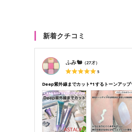
新着クチコミ
ふみ🐿️
（
27
才）
5
Deep紫外線までカット*1するトーンアップ*