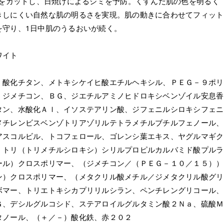
」をカットし、日焼けによるシミを予防。くすんだ肌の色を明るく
きしにくい自然な肌の明るさを実現。肌の動きに合わせてフィット
を守り、1日中肌のうるおいが続く。
ワイト
、酸化チタン、メトキシケイヒ酸エチルヘキシル、ＰＥＧ－９ポリ
、ジメチコン、ＢＧ、ジエチルアミノヒドロキシベンゾイル安息香
タン、水酸化Ａｌ、イソステアリン酸、ジフェニルシロキシフェニ
メチレンビスベンゾトリアゾリルテトラメチルブチルフェノール、
アスコルビル、トコフェロール、ゴレンシ葉エキス、ヤグルマギク
、トリ（トリメチルシロキシ）シリルプロピルカルバミド酸プルラ
ール）クロスポリマー、（ジメチコン／（ＰＥＧ－１０／１５））
ン）クロスポリマー、（メタクリル酸メチル／ジメタクリル酸グリ
ボマー、トリエトキシカプリリルシラン、ペンチレングリコール、
Ｇ、デシルグルコシド、ステアロイルグルタミン酸２Ｎａ、硫酸Ｍ
タノール、（＋／－）酸化鉄、赤２０２