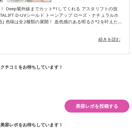
フトの技
を叶えた
自然な明るさ*2が欲しい方にぴったりなナチュラルホワイ
続きを読む
い使用感なのに ぴたっとほどよいフィット感もあってモロ
 ローズの方が普段使い向きかな？と
♀️ チューブ裏面に適量目安の図が載っ
も個人的に助かる！ 大きめのパール大の適量をたっぷりと塗
のクチコミをお待ちしています！
ならないからオンオフ使いたくなる1本。 紫外線カッ
穴カバー*2もしてくれるそう💪 乾燥しづらいのと
くさん詰まってると思う！ 今年の春に出たばか
Ⅰを含む紫外線を角層上で防
外線対策 #ベースメイク #コスメ #コスメレビュー #新作コス
美容レポを投稿する
の美容レポをお待ちしています！