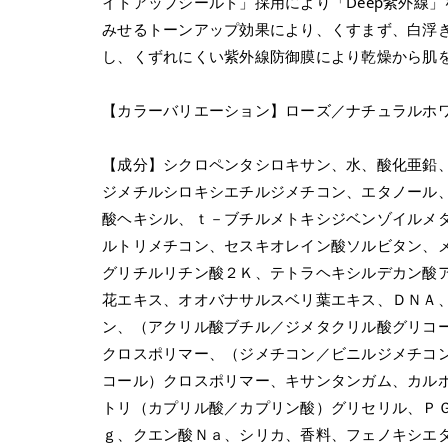
イトアップシールド」採用により「Deep紫外線
みせるトーンアップ効果により、くすまず、白浮
し、くずれにくい紫外線防御膜により乾燥から肌
【カラーバリエーション】ローズ／ナチュラルホ
【成分】シクロペンタシロキサン、水、酸化亜鉛
ジメチルシロキシエチルジメチコン、エタノール
酸ヘキシル、ｔ－ブチルメトキシジベンゾイルメ
ルトリメチコン、セスキオレイン酸ソルビタン、
グリチルリチン酸２Ｋ、テトラヘキシルデカン酸
花エキス、オオバナサルスベリ葉エキス、ＤＮＡ
ン、（アクリル酸ブチル／ジメタクリル酸グリコ
クロスポリマー、（ジメチコン／ビニルジメチコ
コール）クロスポリマー、キサンタンガム、カル
トリ（カプリル酸／カプリン酸）グリセリル、Ｐ
ｇ、クエン酸Ｎａ、シリカ、香料、フェノキシエ