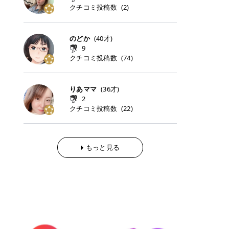
らの「のりかえ」や「お友だち紹
｜甘く可愛いモーヴピンク 鮮やかな
近、乾燥していた唇がプルンと見え
クチコミ投稿数
ナーパッドをご紹介します。 毎日使
タイミングで利用することが多いQ
(
2
)
脱毛の「熱破壊式」と「蓄熱式」と
介」も！ 6. 予約から脱毛施術まで
青みを感じるラズベリーピンク。 フ
てうれちい！ > > 引用元:コスメビ
いやすいトナーパッドから、スペシ
oo10 ・口コミを見ながら購入する
は？ 医療脱毛のレーザー機器には、
のステップ ・無料カウンセリングの
ェミニンな雰囲気を演出できる可愛
アイテム詳細を見るQoo10でのご購
ャルケアにぴったりなトナーパッド
＠cosme ・韓国コスメをチェック
大きく分けて「熱破壊式」と「蓄熱
予約方法 ・カウンセリング当日の持
らしいカラーです。 透明感を引き立
入はこちら 2026年上半期 総合2位
まで厳選しました。 1. MEDICUBE
する際によく見るOLIVE YOUNG GL
式」の2種類があり、それぞれ得意
のどか
(
40
才)
ち物 ・医師の問診とプラン提案 ・
てながら、甘さのある印象に。 韓国
柳屋（ヤナギヤ）「柳屋 あんず
PDRNピンクコラーゲンゲルトナー
OBAL など、すでに使い慣れている
な毛質が違います。 * 熱破壊式 高
施術当日の流れと次回予約の取り方
9
メイクやピンクメイクとも相性抜群
油」 👑「柳屋 あんず油」の特徴 1
パッド 「うるおいとハリ感をサポー
サイトが対象になっている場合も多
出力のレーザーをバチッ！と当て
7. 店舗一覧と美容医療メニュー ・
クチコミ投稿数
(
74
)
です。 フルーツオレ｜ピュア感あふ
00％植物由来の「柳屋 あんず油」
トし、なめらかな肌へ導く高密着ゲ
く、お買い物の内容や流れを変える
て、毛根の発毛組織に向けてレーザ
全国60院以上！エミナルクリニック
れるミルキーコーラル 白みを含んだ
フワッと香りさらっとまとまり、ツ
ルパッド」 PDRNやコラーゲン成分
必要はありません。 「どうせ買う予
ーを照射します。ワキやVIOのよう
の店舗一覧 ・脱毛だけじゃない！美
ミルキーなコーラルカラー。 やさし
ヤのある美しい髪に導きます。 ヘア
を配合し、乾燥やハリ不足が気にな
定だったコスメ」をトラミーリワー
な、太くて濃い毛にも使用が可能で
容医療メニュー 8. まとめ ｜エミナ
くふんわり発色し、粘膜リップのよ
だけでなく、ボディケア・ネイルケ
りあママ
(
36
才)
る肌をしっとり整えるゲルタイプの
ドを経由するだけで、ポイントも一
す！その分、輪ゴムで弾かれたよう
ルクリニックの魅力とは？選ばれる
うな仕上がりになります。 柔らかく
アなど幅広く保湿ケア。 実際に使用
2
トナーパッド。密着力が高く、スキ
緒に受け取れる、そんな手軽さがあ
な強い痛みを感じやすい傾向があり
3つの特徴 ※1 開業2019年3月20日
可愛らしい印象になり、毎日使いた
した方のクチコミ > 5 > 1本あると
クチコミ投稿数
ンケアの土台ケアとして取り入れや
ります✨ またトラミーリワードに
(
22
)
ます。 * 蓄熱式 低出力のレーザー
～2026年6月30日時点(医療脱毛、
くなるナチュラルカラー。 スクール
便利なオイル😊 > 柳屋 あんず油 >
すいアイテムです。 アイテム詳細を
は、以下のような特徴があります！
を連続で当てて、毛の成長をコント
ハイフ、ダーマペン、美容点滴、医
メイクやオフィスメイクにもおすす
> ──────────── > > 100%植
見るQoo10での購入はこちら 2. BIO
・1ポイント＝1円でわかりやすい
ロールする部分（バルジ領域）にじ
療ダイエットなど) 「早く綺麗にな
めです。 40TH ストロベリーボンボ
物由来のオイル > > 白髪染めで傷ん
DANCE コラーゲンゲルトナーパッ
・選べるe-GIFT・Amazonギフト
わじわ熱を伝える方式です。急激な
りたいけど、痛いのはイヤだし、通
ン｜上品なピンクベージュ 黄みを抑
でいてパサついているので > オイル
ド 「うるおいを与えながら肌をやわ
券・ドットマネーなどに交換できる
熱さを感じにくく、痛みや肌への負
もっと見る
う時間もない…」医療脱毛にそんな
えたクリーミーなピンクベージュ。
は必需品です > > 少しとろみがある
らかく整える保湿ケアパッド」 ゲル
・トラミー会員なら無料で利用でき
担を抑えやすいのが嬉しいポイン
ハードルを感じていませんか？エミ
ほんのり青みを感じる絶妙なカラー
ものの、さらっと軽めのオイル > >
素材ならではの高密着設計で、肌に
る ・ポイ活初心者でも始めやすい
ト。顔や背中などの産毛や細い毛に
ナルクリニックは、そんな私たちの
で、自然な血色感を演出します。 肌
ベタつかなくて髪につけるとサラサ
うるおいを与えながらやさしく整え
編集部が厳選！トラミーリワードお
向いています。 最近は、この両方を
ワガママを叶えてくれるクリニック
になじみながらも、唇をふんわり明
ラでツヤが出ます✨ > > ドライヤー
る保湿特化型トナーパッド。乾燥し
すすめ3選 QOO10 Qoo10（キュー
使い分けられる優秀な脱毛機を導入
なんです！多くの女性から選ばれて
るく見せてくれるカラー。 オフィス
前とドライヤー後に使っていますが
やすい肌をふっくらとした印象に導
テン）は、話題の韓国コスメや最新
しているクリニックも増えているの
いる3つの魅力をご紹介します。 最
メイクやナチュラルメイクにもぴっ
> 髪がペタッとならなくて気に入っ
きます。 アイテム詳細を見るQoo1
のトレンドスキンケアがいち早く、
で、自分の毛質に合わせてお任せで
短6か月からの脱毛プランが選べ
たりです。 アイテム詳細を見るQoo
てます😊 > > ワンタッチキャップな
0での購入はこちら 3. SKIN1004 セ
驚きの価格で手に入る大人気の通販
きることが多いですよ。 ｜東京でお
る！ 「せっかく脱毛を始めたのに、
10でのご購入はこちら イエベ・ブ
ので開けやすく > 1滴ずつ出るので
ンテラ クイックカーミングパッド
サイトです！ 特に年4回開催される
すすめの医療脱毛クリニック4選 こ
次の予約が数ヶ月先…」なんてガッ
ルベ別おすすめカラー むちぷるティ
量を調節しやすく使いやすいです >
「ゆらぎやすい肌をすこやかに整え
ビッグセール「メガ割」では、20%