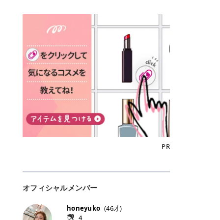
込)/5回 144,800円(税込)/5回 毛質に
Qoo10でのご購入はこちら CANMA
に触れた瞬間、ぷるんとしたジェリ
どに数分のせることで、集中保湿ケ
にぴったり。 Qoo10も、オリヤン
いでしょうか。 ズバリ、効果を実感
合わせて脱毛機を選択可能！有効期
KE むちぷるティント全色一覧 モモ
ーグロスが広がり、ふっくらボリュ
アとしても活用できます。 トナーパ
も、＠cosmeも、いつものコスメ購
するまでの期間や必要な施術回数が
限も5年と長くマイペースに通いや
｜血色感じるヌーディーピンク 桃の
ーム感のある仕上がりに✨ まるでリ
ッドの選び方 トナーパッドは、配合
入を“ちょっとお得”に変えられるの
大きな違いとして挙げられます！ 医
すい ラシャ メディオスターNeXT P
ような血色感を演出するヌーディー
フティングしたような、新しいリッ
成分やパッドの素材によって特徴が
が、トラミーリワードです✨ 今回
療脱毛は、医療機関（クリニックや
RO ジェントルYAGプロ 公式サイト
ピンク。 黄みと青みのバランスが良
プティンググロス💄 実際に使用した
異なります。 自分の肌悩みや理想の
は、トラミーリワードの特徴や活用
皮膚科など）だけで扱える高出力の
> ※医療脱毛は自由診療です。治療
く、自然になじむコーラル系カラー
方のクチコミ > 5 > プルプル > 唇に
仕上がりに合わせて選ぶことで、毎
方法、美容好きさんにおすすめな理
レーザーを使って、発毛組織にアプ
には赤み、痒み、火傷、毛嚢炎、一
です。 自然な血色感をプラスしてく
塗るPDRNグロス > > AMUSE ジェ
日のスキンケアに取り入れやすくな
由を詳しくご紹介します！ トラミー
ローチする施術といわれています。
時的な硬毛化などのリスクが伴いま
れるので、ナチュラルメイクとの相
ルフィットグロス > > ぷっくりツヤ
ります。 肌悩みに合わせて選ぶ パ
リワードとは？ 「トラミーリワー
そのため、少ない回数で永久脱毛
す。 目次▼ 1. エミナルクリニック
性抜群。 可愛らしく、多幸感のある
ツヤだけどベタっとした感じはなく
ッドの素材で選ぶ トナーパッドの使
ド」は、東証グロース上場企業であ
（※）を目指すことができます。
の魅力とは？選ばれる3つの特徴 ・
印象に仕上がります。 ワインベリー
て使いやすいですね。プランピング
い方 洗顔後すぐの清潔な肌に使用し
る株式会社アイズが運営する、安
（※永久脱毛とは一生毛が1本も生
最短6か月からの脱毛プランが選べ
｜気品をまとうローズレッド 深みの
効果で少しスーッとします。ここは
ます。 STEP1 エンボス面（凹凸
心・安全なポイントサイト機能で
えてこないという意味ではなく、ア
る！ ・全国60院以上＆21時まで営
ある青みレッド。 大人っぽく華やか
好き嫌いがあるかもしれませんが慣
面）で顔全体をやさしく拭き取りま
す。 トラミーリワードは、トラミー
メリカの基準に基づき「長期間にわ
業！ ・痛みに配慮した医療脱毛器の
な印象を与えるベリーカラーです。
れますね。 > > 分かりにくいけど、
す。 特に小鼻・あご・額など皮脂や
会員向けのポイントサービスです。
たって毛量が明らかに減少している
導入と肌トラブル対応 2. エミナル
ひと塗りで顔全体が華やかになり、
チップは片面がツルツル、片面がモ
古い角質が気になる部分は丁寧にな
対象ショップやサービスを利用する
状態が維持されること」を指しま
クリニックの口コミ・評判 3. エミ
リップを主役にしたメイクが完成。
ケモケになってます。 > > 桜グロス
じませましょう。 STEP2 パッドを
ことでポイントを獲得でき、貯まっ
す。） 一方のエステ脱毛は、出力が
ナルクリニックの全身脱毛料金プラ
クールで上品な雰囲気を演出できま
【日本限定色】：上品なピンクベー
裏返し、フラット面で顔全体をやさ
たポイントはAmazonギフト券やド
優しい機器を使うため痛みが少ない
ン ・全身脱毛の基本コースと料金
す。 フィグピューレ｜色っぽさと上
ジュ > > すももパールグロス【日本
PR
しく押さえながら化粧水をなじませ
ットマネーなどに交換できます。 普
のがメリットですが、毛根を破壊す
・追加費用がかからないシステム ・
品さを叶える赤みローズ 赤みとくす
限定色】：微細なラメがきらめく血
ます。 STEP3 その後は美容液・乳
段のネットショッピングを活用しな
ることはできないので一時的な減毛
支払い方法｜決済方法と医療ローン
みをほどよく含んだローズカラー。
色がよく見えるピンク。 > > どちら
液・クリームなど、普段どおりのス
がらポイントを貯められるため、ポ
にとどまります。結果的に、何度も
の活用も！ 4. エミナルクリニック
ニュートラルな発色で、肌色を選び
も上品で使いやすい色ですね。すも
キンケアを行います。 乾燥が気にな
イ活初心者でも始めやすいのが魅力
通う必要が出てくることが多くなり
の熱破壊式の脱毛機 5. エミナルク
にくい万能カラーです。 派手すぎず
もパールグロスの方がラメが入って
る部分には2〜5分程度のせて部分用
です✨ トラミーリワードの特徴 普
ます。 なお、医療脱毛は保険がきか
リニックのお得な割引・キャンペー
オフィシャルメンバー
落ち着いた印象に仕上がり、オン・
いるので華やかそうに見えるけど、
パックとして使用するのもおすすめ
段よく使っているコスメ通販サイト
ない自由診療なので、クリニックに
ン制度 ・学生プラン｜学生証の提示
オフ問わず使いやすいカラー。 きれ
付けてみると落ち着いた色ですね。
です。 おすすめトナーパッド7選 こ
を、トラミーリワード経由にするだ
よって料金設定が自由に決められて
で割引 ・ペア限定プラン｜家族や友
いめメイクにもカジュアルメイクに
> > スキンケア成分が配合されてい
honeyuko
(
46
才)
こからは、保湿ケアや肌荒れケア、
けでポイントが貯まるのが大きな魅
います。だからこそ、しっかり比較
人と一緒にスタートできる ・他社か
もマッチします。 ラズベリーケーキ
て保湿もしっかりしてくれます。最
4
毛穴ケアなど目的別におすすめのト
力です✨ 例えば、、、 ・メガ割の
して選ぶことが大切なのです。 医療