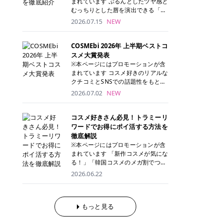
まれています ぷるんとしたツヤ感と
が多く、拭き取り後にそのまま部分
ら、コストパフォーマンスも重視し
す。 これから手軽に全身医療脱毛を
むっちりとした唇を演出できる「C
用パックとして使えるトナーパッド
たい方に！ メディオスターモノリス
始めたいと考えている方は、ぜひ最
ANMAKE（キャンメイク）むちぷる
2026.07.15
NEW
も増えています。 一方、拭き取り化
メディオスターNeXT PRO 公式サイ
後までチェックして、ご自身にぴっ
ティント」。 ティントならではの色
粧水は液体タイプのため、コットン
ト> レジーナクリニック 52,800円
たりのクリニック選びの参考にして
持ちに加え、プランパー効果※と保
に含ませて使用します。 使用量を調
(税込)/5回 99,000円(税込)/5回 ジェ
ください！ クリニック 全身＋VIO
湿ケアも叶えられることから、SNS
COSMEbi 2026年 上半期ベストコ
整しやすく、お気に入りの化粧水を
ントルシリーズを選べるため、脱毛
全身＋VIO＋顔 特徴 脱毛器 詳細 フ
でも話題の人気リップです。 「自分
スメ大賞発表
使いたい方やコストを抑えて続けた
機にこだわりたい方におすすめ！ ジ
レイアクリニック 52,800円(税込)/5
にはどのカラーが似合う？」「イエ
※本ページにはプロモーションが含
い方にもおすすめです。 トナーパッ
ェントルマックスプロ ジェントルマ
回 94,600円(税込)/5回 肌への負担
ベ・ブルベ別のおすすめは？」と気
まれています コスメ好きのリアルな
ドのメリット トナーパッドは、角質
ックスプロプラス ジェントルレーズ
に配慮しながら、コストパフォーマ
になっている方も多いのではないで
クチコミとSNSでの話題性をもとに
ケア・保湿ケア・部分用パックまで
プロ ソプラノチタニウム 公式サイ
ンスも重視したい方に！ メディオス
しょうか。 今回は6色のスウォッチ
選出された、COSMEbi 2026年上半
1枚で行える便利なスキンケアアイ
2026.07.02
NEW
ト> エミナルクリニック 49,500円
ターモノリス メディオスターNeXT
とともにご紹介！それぞれの色味や
期のベストコスメが決定！ 話題性・
テムです。 ここでは、トナーパッド
(税込)/6回 93,500円(税込)/6回 エミ
PRO 公式サイト> レジーナクリニッ
おすすめのパーソナルカラー、どん
使用感・仕上がりすべてを兼ね備え
を取り入れるメリットをご紹介しま
ナルクリニックの始めやすい料金設
ク 52,800円(税込)/5回 99,000円(税
なメイクに合うのかまで詳しく解説
た名品たちを、カテゴリ別にご紹介
コスメ好きさん必見！トラミーリ
す。 古い角質や皮脂汚れをやさしく
定！月々払いも安くて通いやすい ク
込)/5回 ジェントルシリーズを選べ
します✨ ※メイクアップ効果による
します。 本記事では、2025年11月
ワードでお得にポイ活する方法を
オフ トナーパッドを使用すること
リスタルプロ 公式サイト> リゼクリ
るため、脱毛機にこだわりたい方に
CANMAKE むちぷるティントとは？
～2026年4月までの半年間におい
徹底解説
で、洗顔だけでは落としきれない古
ニック 109,800円(税込)/5回 144,80
おすすめ！ ジェントルマックスプロ
CANMAKE むちぷるティントは、テ
て、COSMEbi内でのクチコミとSN
い角質や余分な皮脂汚れをやさしく
※本ページにはプロモーションが含
0円(税込)/5回 毛質に合わせて脱毛
ジェントルマックスプロプラス ジェ
ィント・プランパー・保湿ケアを1
Sでの話題性を元に選出されたコス
拭き取り、なめらかな肌へ整えま
まれています 「新作コスメが気にな
機を選択可能！有効期限も5年と長
ントルレーズプロ ソプラノチタニウ
本で叶えるリップです。 するすると
メやスキンケアなどの化粧品を「総
す。 保湿ケアまで1枚でできる 保湿
る！」「韓国コスメのメガ割でつい
くマイペースに通いやすい ラシャ
ム 公式サイト> エミナルクリニック
塗れるなめらかなテクスチャーで、
合」「デパコス」「プチプラ」「韓
成分を配合したトナーパッドなら、
買いすぎてしまう……」 そんな美容
メディオスターNeXT PRO ジェント
2026.06.22
49,500円(税込)/6回 93,500円(税
縦ジワをカバーしながら、むっちり
国コスメ」に分けて1位～3位までを
肌へうるおいを与えながらスキンケ
好きさんにおすすめなのが「トラミ
ルYAGプロ 公式サイト> ｜そもそも
込)/6回 エミナルクリニックの始め
としたツヤのある唇を演出します。
ランキング形式で発表！ 2026年上
アできるため、忙しい朝や夜の時短
ーリワード」です！ 普段のお買い物
医療脱毛って？エステ脱毛と何が違
やすい料金設定！月々払いも安くて
さらに、美容保湿成分を配合してい
半期 総合大賞 AMUSE（アミュー
ケアにもぴったりです。 部分パック
を少し工夫するだけでポイントを貯
うの？ 脱毛を考えたときに、まず悩
通いやすい クリスタルプロ 公式サ
るため、乾燥しにくくデイリー使い
ズ）「 ジェルフィットグロス」 👑
としても使える 多くのトナーパッド
められるため、コスメやスキンケア
もっと見る
むのが「医療脱毛とエステ脱毛、ど
イト> リゼクリニック 109,800円(税
にもぴったり！ アイテム詳細を見る
「ジェルフィットグロス」の特徴 唇
は、乾燥が気になる頬や額、小鼻な
にかかる費用を少しでも抑えたい方
っちがいいの？」ということではな