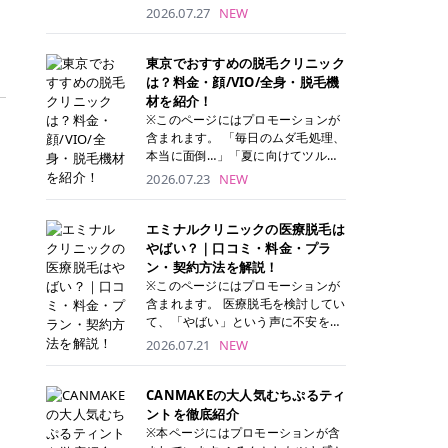
ナーパッド」は、化粧水や美容液を
2026.07.27
NEW
たっぷり含ませた丸型のコットンパ
ッド状のスキンケアアイテムです。
トナーパッドは洗顔後に肌をやさし
東京でおすすめの脱毛クリニック
く拭き取ることで、古い角質や余分
は？料金・顔/VIO/全身・脱毛機
な皮脂汚れをオフしながら、うるお
材を紹介！
いを与えられるのが特徴✨ さらに、
※このページにはプロモーションが
気になる部分には数分のせて部分用
含まれます。 「毎日のムダ毛処理、
パックとしても使用できるため、1
本当に面倒…」「夏に向けてツルツ
枚で「拭き取り」と「保湿ケア」の
ル肌になりたい！」 そう思って東京
2026.07.23
NEW
両方を叶えられます。 韓国コスメブ
で医療脱毛を探し始めても、クリニ
ランドを中心に人気を集めていまし
ックがたくさんありすぎてどこを選
たが、現在では日本でも定番のスキ
べばいいの？と迷ってしまいますよ
エミナルクリニックの医療脱毛は
ンケアアイテムとして幅広い世代に
ね。 この記事では、医療脱毛の基本
やばい？｜口コミ・料金・プラ
愛用されています。 トナーパッドの
から、東京で特に通いやすいフレイ
ン・契約方法を解説！
特徴 トナーパッドと拭き取り化粧水
アクリニック・レジーナクリニッ
※このページにはプロモーションが
の違い 「トナーパッド」と「拭き取
ク・エミナルクリニック・リゼクリ
含まれます。 医療脱毛を検討してい
り化粧水」はどちらも洗顔後に使用
ニックの4院について、分かりやす
て、「やばい」という声に不安を抱
するスキンケアアイテムですが、使
く解説します。 自分にぴったりのク
える方も多いのではないでしょう
2026.07.21
NEW
い方や特徴に違いがあります。 トナ
リニックを見つけて、面倒な自己処
か。 この記事では、エミナルクリニ
ーパッドは、化粧水があらかじめパ
理から卒業しちゃいましょう♪ クリ
ックの全身脱毛プランの詳しい料金
ッドに含まれているため、コットン
ニック 全身＋VIO 全身＋VIO＋顔 特
体系をはじめ、学生や友人同士でお
CANMAKEの大人気むちぷるティ
を用意する手間がなく、忙しい朝で
徴 脱毛器 詳細 フレイアクリニック
得になる割引キャンペーン、無料カ
ントを徹底紹介
もサッと使えるのが魅力です。 ま
52,800円(税込)/5回 94,600円(税
ウンセリングから施術までの具体的
※本ページにはプロモーションが含
た、保湿成分を豊富に配合した商品
込)/5回 肌への負担に配慮しなが
なステップを分かりやすく解説しま