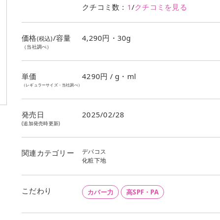
クチコミ数：
1
/
クチコミを見る
価格
/容量
4,290円・30g
(税込)
（当社調べ）
単価
4290
円 / g・ml
（レギュラーサイズ・当社調べ）
発売日
2025/02/28
(追加発売時更新)
デパコス
関連カテゴリー
化粧下地
こだわり
カバー力
高SPF・PA