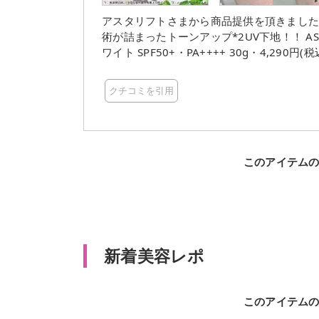
アスタリフトさまから商品提供を頂きました！ Deep紫外線までカット*1してくれる アスタリ
術が詰まったトーンアップ*2UV下地！！ ASTALIFT D-UVシールド トーンアップ ローズ・ナチュラルホ
ワイト SPF50+・PA++++ 30g・4,290円(税込) 色味は全2種類の展開！ 血色感のある明るさ*2
い方にぴったりなローズと ワントーン上の
ト。 ローズは暑苦しくない血色感で肌馴染みの良いピンクみカラー！ ほどよいトーンアップ*2だからく
クチコミを引用
すみの気になる大人にも🥰 ナチュラルホワイトも白浮きしないのに仕上がり綺麗で大好き！ 色つき系で
気になるムラ残りが起こりにくいみずみずし
モロもないから 仕上がりも使い心地も好きすぎて日々手が伸びる！
思いきや ナチュラルホワイトも私はすごく使いやすく感じました🙆‍
ていて 毎回使う際に確認しながらできるの
このアイテム
っても テカテカしたツヤにならないし白塗りにも
トの日焼け止めとしてはもちろん くすみ・色むら・毛
洗顔オフもできてまさに日常使いに嬉しいポイントがた
りの新作UV下地、気になったらぜひ毎日メイクのお供に💗 *1：長波長UVA-
ぐこと。 *2：メイクアップ効果による。 #アスタリフト #ASTALIFT #DUVシールドトーンアップ #日焼
新着美容レポ
け止め #化粧下地 #UV下地 #UVケア #紫
メ
このアイテム