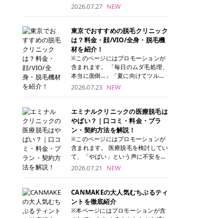
ナーパッド」は、化粧水や美容液を
2026.07.27
NEW
たっぷり含ませた丸型のコットンパ
ッド状のスキンケアアイテムです。
トナーパッドは洗顔後に肌をやさし
東京でおすすめの脱毛クリニック
く拭き取ることで、古い角質や余分
は？料金・顔/VIO/全身・脱毛機
な皮脂汚れをオフしながら、うるお
材を紹介！
いを与えられるのが特徴✨ さらに、
※このページにはプロモーションが
気になる部分には数分のせて部分用
含まれます。 「毎日のムダ毛処理、
パックとしても使用できるため、1
本当に面倒…」「夏に向けてツルツ
枚で「拭き取り」と「保湿ケア」の
ル肌になりたい！」 そう思って東京
2026.07.23
NEW
両方を叶えられます。 韓国コスメブ
で医療脱毛を探し始めても、クリニ
ランドを中心に人気を集めていまし
ックがたくさんありすぎてどこを選
たが、現在では日本でも定番のスキ
べばいいの？と迷ってしまいますよ
エミナルクリニックの医療脱毛は
ンケアアイテムとして幅広い世代に
ね。 この記事では、医療脱毛の基本
やばい？｜口コミ・料金・プラ
愛用されています。 トナーパッドの
から、東京で特に通いやすいフレイ
ン・契約方法を解説！
特徴 トナーパッドと拭き取り化粧水
アクリニック・レジーナクリニッ
※このページにはプロモーションが
の違い 「トナーパッド」と「拭き取
ク・エミナルクリニック・リゼクリ
含まれます。 医療脱毛を検討してい
り化粧水」はどちらも洗顔後に使用
ニックの4院について、分かりやす
て、「やばい」という声に不安を抱
するスキンケアアイテムですが、使
く解説します。 自分にぴったりのク
える方も多いのではないでしょう
2026.07.21
NEW
い方や特徴に違いがあります。 トナ
リニックを見つけて、面倒な自己処
か。 この記事では、エミナルクリニ
ーパッドは、化粧水があらかじめパ
理から卒業しちゃいましょう♪ クリ
ックの全身脱毛プランの詳しい料金
ッドに含まれているため、コットン
ニック 全身＋VIO 全身＋VIO＋顔 特
体系をはじめ、学生や友人同士でお
CANMAKEの大人気むちぷるティ
を用意する手間がなく、忙しい朝で
徴 脱毛器 詳細 フレイアクリニック
得になる割引キャンペーン、無料カ
ントを徹底紹介
もサッと使えるのが魅力です。 ま
52,800円(税込)/5回 94,600円(税
ウンセリングから施術までの具体的
※本ページにはプロモーションが含
た、保湿成分を豊富に配合した商品
込)/5回 肌への負担に配慮しなが
なステップを分かりやすく解説しま