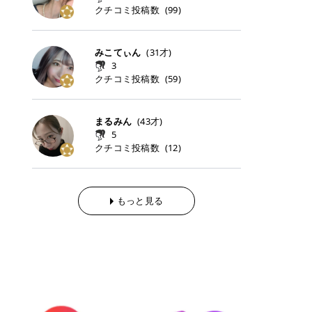
らの「のりかえ」や「お友だち紹
｜甘く可愛いモーヴピンク 鮮やかな
近、乾燥していた唇がプルンと見え
クチコミ投稿数
ナーパッドをご紹介します。 毎日使
タイミングで利用することが多いQ
(
99
)
脱毛の「熱破壊式」と「蓄熱式」と
介」も！ 6. 予約から脱毛施術まで
青みを感じるラズベリーピンク。 フ
てうれちい！ > > 引用元:コスメビ
いやすいトナーパッドから、スペシ
oo10 ・口コミを見ながら購入する
は？ 医療脱毛のレーザー機器には、
のステップ ・無料カウンセリングの
ェミニンな雰囲気を演出できる可愛
アイテム詳細を見るQoo10でのご購
ャルケアにぴったりなトナーパッド
＠cosme ・韓国コスメをチェック
大きく分けて「熱破壊式」と「蓄熱
予約方法 ・カウンセリング当日の持
らしいカラーです。 透明感を引き立
入はこちら 2026年上半期 総合2位
まで厳選しました。 1. MEDICUBE
する際によく見るOLIVE YOUNG GL
式」の2種類があり、それぞれ得意
みこてぃん
(
31
才)
ち物 ・医師の問診とプラン提案 ・
てながら、甘さのある印象に。 韓国
柳屋（ヤナギヤ）「柳屋 あんず
PDRNピンクコラーゲンゲルトナー
OBAL など、すでに使い慣れている
な毛質が違います。 * 熱破壊式 高
施術当日の流れと次回予約の取り方
3
メイクやピンクメイクとも相性抜群
油」 👑「柳屋 あんず油」の特徴 1
パッド 「うるおいとハリ感をサポー
サイトが対象になっている場合も多
出力のレーザーをバチッ！と当て
7. 店舗一覧と美容医療メニュー ・
クチコミ投稿数
(
59
)
です。 フルーツオレ｜ピュア感あふ
00％植物由来の「柳屋 あんず油」
トし、なめらかな肌へ導く高密着ゲ
く、お買い物の内容や流れを変える
て、毛根の発毛組織に向けてレーザ
全国60院以上！エミナルクリニック
れるミルキーコーラル 白みを含んだ
フワッと香りさらっとまとまり、ツ
ルパッド」 PDRNやコラーゲン成分
必要はありません。 「どうせ買う予
ーを照射します。ワキやVIOのよう
の店舗一覧 ・脱毛だけじゃない！美
ミルキーなコーラルカラー。 やさし
ヤのある美しい髪に導きます。 ヘア
を配合し、乾燥やハリ不足が気にな
定だったコスメ」をトラミーリワー
な、太くて濃い毛にも使用が可能で
容医療メニュー 8. まとめ ｜エミナ
くふんわり発色し、粘膜リップのよ
だけでなく、ボディケア・ネイルケ
まるみん
(
43
才)
る肌をしっとり整えるゲルタイプの
ドを経由するだけで、ポイントも一
す！その分、輪ゴムで弾かれたよう
ルクリニックの魅力とは？選ばれる
うな仕上がりになります。 柔らかく
アなど幅広く保湿ケア。 実際に使用
5
トナーパッド。密着力が高く、スキ
緒に受け取れる、そんな手軽さがあ
な強い痛みを感じやすい傾向があり
3つの特徴 ※1 開業2019年3月20日
可愛らしい印象になり、毎日使いた
した方のクチコミ > 5 > 1本あると
クチコミ投稿数
ンケアの土台ケアとして取り入れや
ります✨ またトラミーリワードに
(
12
)
ます。 * 蓄熱式 低出力のレーザー
～2026年6月30日時点(医療脱毛、
くなるナチュラルカラー。 スクール
便利なオイル😊 > 柳屋 あんず油 >
すいアイテムです。 アイテム詳細を
は、以下のような特徴があります！
を連続で当てて、毛の成長をコント
ハイフ、ダーマペン、美容点滴、医
メイクやオフィスメイクにもおすす
> ──────────── > > 100%植
見るQoo10での購入はこちら 2. BIO
・1ポイント＝1円でわかりやすい
ロールする部分（バルジ領域）にじ
療ダイエットなど) 「早く綺麗にな
めです。 40TH ストロベリーボンボ
物由来のオイル > > 白髪染めで傷ん
DANCE コラーゲンゲルトナーパッ
・選べるe-GIFT・Amazonギフト
わじわ熱を伝える方式です。急激な
りたいけど、痛いのはイヤだし、通
ン｜上品なピンクベージュ 黄みを抑
でいてパサついているので > オイル
ド 「うるおいを与えながら肌をやわ
券・ドットマネーなどに交換できる
熱さを感じにくく、痛みや肌への負
もっと見る
う時間もない…」医療脱毛にそんな
えたクリーミーなピンクベージュ。
は必需品です > > 少しとろみがある
らかく整える保湿ケアパッド」 ゲル
・トラミー会員なら無料で利用でき
担を抑えやすいのが嬉しいポイン
ハードルを感じていませんか？エミ
ほんのり青みを感じる絶妙なカラー
ものの、さらっと軽めのオイル > >
素材ならではの高密着設計で、肌に
る ・ポイ活初心者でも始めやすい
ト。顔や背中などの産毛や細い毛に
ナルクリニックは、そんな私たちの
で、自然な血色感を演出します。 肌
ベタつかなくて髪につけるとサラサ
うるおいを与えながらやさしく整え
編集部が厳選！トラミーリワードお
向いています。 最近は、この両方を
ワガママを叶えてくれるクリニック
になじみながらも、唇をふんわり明
ラでツヤが出ます✨ > > ドライヤー
る保湿特化型トナーパッド。乾燥し
すすめ3選 QOO10 Qoo10（キュー
使い分けられる優秀な脱毛機を導入
なんです！多くの女性から選ばれて
るく見せてくれるカラー。 オフィス
前とドライヤー後に使っていますが
やすい肌をふっくらとした印象に導
テン）は、話題の韓国コスメや最新
しているクリニックも増えているの
いる3つの魅力をご紹介します。 最
メイクやナチュラルメイクにもぴっ
> 髪がペタッとならなくて気に入っ
きます。 アイテム詳細を見るQoo1
のトレンドスキンケアがいち早く、
で、自分の毛質に合わせてお任せで
短6か月からの脱毛プランが選べ
たりです。 アイテム詳細を見るQoo
てます😊 > > ワンタッチキャップな
0での購入はこちら 3. SKIN1004 セ
驚きの価格で手に入る大人気の通販
きることが多いですよ。 ｜東京でお
る！ 「せっかく脱毛を始めたのに、
10でのご購入はこちら イエベ・ブ
ので開けやすく > 1滴ずつ出るので
ンテラ クイックカーミングパッド
サイトです！ 特に年4回開催される
すすめの医療脱毛クリニック4選 こ
次の予約が数ヶ月先…」なんてガッ
ルベ別おすすめカラー むちぷるティ
量を調節しやすく使いやすいです >
「ゆらぎやすい肌をすこやかに整え
ビッグセール「メガ割」では、20%