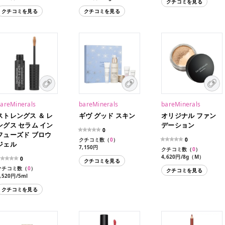
クチコミを見る
3,630円/3.6g（限定色）
クチコミを見る
クチコミを見る
areMinerals
bareMinerals
bareMinerals
ストレングス ＆ レ
ギヴ グッド スキン
オリジナル ファン
ングス セラム イン
デーション
0
フューズド ブロウ
クチコミ数（
0
）
0
ジェル
7,150円
クチコミ数（
0
）
4,620円/8g（M）
0
クチコミを見る
6,600円/18g（L）
クチコミ数（
0
）
クチコミを見る
,520円/5ml
クチコミを見る