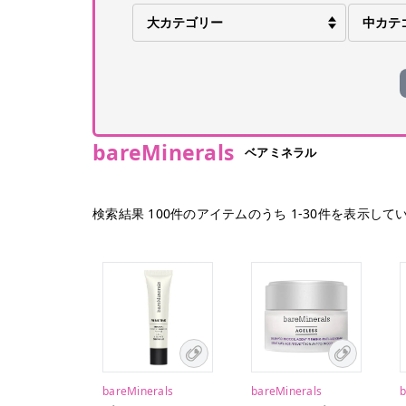
bareMinerals
ベアミネラル
検索結果
100
件のアイテムのうち
1
-
30
件を表示して
bareMinerals
bareMinerals
b