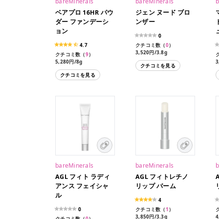
bareMinerals
bareMinerals
b
ベアプロ 16HR パウ
ジェン ヌード ブロ
ダー ファンデーシ
ンザー
ョン
0
4.7
クチコミ数（
0
）
3,520円/3.8g
クチコミ数（
9
）
5,280円/8g
3
クチコミを見る
クチコミを見る
bareMinerals
bareMinerals
b
AGL フィト ラディ
AGL フィトレチノ
アンス フェイシャ
リップ バーム
ル
4
0
クチコミ数（
1
）
3,850円/3.3g
4
クチコミ数（
0
）