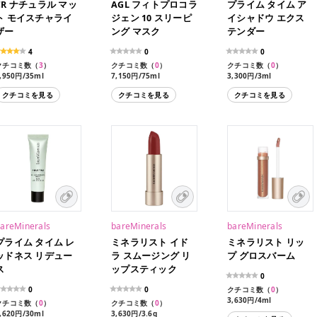
CR ナチュラル マッ
AGL フィトプロコラ
プライム タイム ア
ト モイスチャライ
ジェン 10 スリーピ
イシャドウ エクス
ザー
ング マスク
テンダー
4
0
0
クチコミ数（
3
）
クチコミ数（
0
）
クチコミ数（
0
）
,950円/35ml
7,150円/75ml
3,300円/3ml
クチコミを見る
クチコミを見る
クチコミを見る
areMinerals
bareMinerals
bareMinerals
プライム タイム レ
ミネラリスト イド
ミネラリスト リッ
ッドネス リデュー
ラ スムージング リ
プ グロスバーム
ス
ップスティック
0
0
0
クチコミ数（
0
）
3,630円/4ml
クチコミ数（
0
）
クチコミ数（
0
）
3,630円/4ml（限定色）
,620円/30ml
3,630円/3.6g