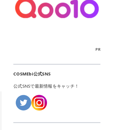
こからは、東京で人気のフレイアク
カリしたくありませんよね。エミナ
ント おすすめパーソナルカラー 02
> あんずのほのかに甘い香りがしま
るカーミングケアパッド」 ツボクサ
OFFクーポンなどを使って、SNSで
リニック・レジーナクリニック・エ
ルクリニックなら、最短1ヶ月ペー
モモ イエベ春・ブルベ夏 03 ワイン
すが > 強くないのでいつでも使える
エキス（保湿成分）配合で、肌荒れ
バズっている美容液やパック、限定
ミナルクリニック・リゼクリニック
スで通えるため、最短6ヶ月の全身
ベリー ブルベ冬 05 フィグピューレ
印象です > > 1本持っていると髪だ
や赤みが気になる肌をやさしく整え
の豪華キットをどこよりもお得にゲ
の4院について、おすすめのポイン
脱毛プランを選ぶことができます！
ブルベ夏・イエベ春 06 ラズベリー
けではなくボディやネイルケアにも
る低刺激設計のトナーパッドです。
ットできます✨ 豊富でリアルな口コ
トを詳しくご紹介します！ フレイア
（※予約状況や脱毛効果の個人差に
ケーキ ブルベ夏・ブルベ冬 07 フル
使えるのも◎ > > 引用元:コスメビ
アイテム詳細を見るQoo10での購入
ミや、ブランド公式ショップの出店
クリニック：選べるプランと女子に
よっては、6ヵ月で完了しない場合
ーツオレ イエベ春 40th ストロベリ
アイテム詳細を見るAmazonでのご
はこちら 4. SKINFOOD キャロット
も充実しているため、新作チェック
優しい手厚いサポート♡ ※満足度9
もあります）。 さらに、連続照射が
ーボンボン ブルベ夏 アイテム詳細
購入はこちら 2026年上半期 総合3
カロテン カーミングウォーターパッ
からリピート買いまで、美容マニア
6% 集計機関・アンケート内容：社
できる医療脱毛器を使っているた
を見るQoo10でのご購入はこちら
位 MAJOLICA MAJORCA（マジョリ
ド 「ゆらぎがちな肌をやさしく整え
の「欲しい」がすべて詰まったお買
内・施術済みフレイア顧客向けのア
め、全身の施術でも1回約60分で終
迷ったらこのカラーがおすすめ！ ナ
カ マジョルカ）「シャドーカスタマ
る植物由来カーミングケア」 βカロ
い物天国です。 Qoo10はこちら @C
ンケート 対象期間：2024/12/11～2
わります。 全国60院以上＆21時ま
PR
チュラルメイクなら「02 モモ」 自
イズ」 👑「シャドーカスタマイズ」
テンを含むにんじん由来成分で、乾
OSME アットコスメ（@cosme）
025/5/15 アンケート数:12606 フレ
で営業！ お仕事や学校の帰りにサク
然な血色感を演出できる万能カラ
の特徴 まばゆく発色フォルム整形シ
燥や外的刺激で不安定になりやすい
は、日本の美容マニアなら誰もが一
イアクリニックは、都内に新宿や渋
ッと寄りたい！という方にもエミナ
ー。 オフィスメイクなら「40th ス
ャドウ✨ 吸いこまれそうな奥行きの
肌をやさしく整えます。軽やかな使
度はお世話になる日本最大級の化粧
谷、銀座など7院があり、どこも駅
ルは強い味方。北海道から沖縄まで
トロベリーボンボン」 上品で落ち着
ある目もとをかなえる、フォルム整
用感も特長です。 アイテム詳細を見
品クチコミサイトです✨ 一番の魅力
から近くてアクセス抜群。平日は夜
全国に60院以上を展開しており、ど
いた印象に仕上がります。 毎日使い
形パウダーシャドウ。ひと塗りでま
るQoo10での購入はこちら 5. ANU
は、2,000万件を超える圧倒的なボ
COSMEbi公式SNS
21時まで開いているので、お仕事や
こも駅チカの好立地なんです。しか
やすい万能カラーなら「05 フィグ
ばゆく発色し、光の効果で目もとが
A 8ヒアルロン酸カテキンカーミン
リュームのリアルなクチコミ検索機
学校帰りにも通いやすいクリニック
も夜21時まで開いているので、忙し
ピューレ」 シーンを選ばず使える人
立体的に生まれ変わります。 実際に
グパッド 「うるおいを与えながら肌
能にあります。 自分の年齢や肌質
です。 ♡クイックプラン 時間をか
い毎日でも無理なく予定に組み込め
公式SNSで最新情報をキャッチ！
気カラーです。 韓国メイク・透明感
使用した方のクチコミ > 5 > 鮮やか
のキメを整えるバランスケアパッ
（乾燥肌・敏感肌など）、あるいは
けてしっかり脱毛。割引制度や保証
ます（※店舗によって診察時間は異
重視なら「06 ラズベリーケーキ」
発色✨ 吸い込まれそうな奥行きのあ
ド」 カテキン*1配合の極薄パッド
「毛穴」「美白」といった肌の悩み
サービスは充実！ 全身＋VIO 52,80
なります）。 そして嬉しいのが、施
青みピンクが透明感を引き立てま
る目もとを作れるアイシャドウ♡ >
で、肌にうるおいを与えながらキメ
に合わせてクチコミを絞り込めるた
0円(税込) 5回コース 所要時間が60
術室がカーテン仕切りではなくドア
す。 イエベ春なら「07 フルーツオ
パウダータイプなのに粉っぽさがな
を整え、すこやかな肌状態へ導くデ
め、自分に本当に合うコスメを失敗
分で完了 全身＋VIO＋顔 94,600円
付きの完全個室になっていること！
レ」 やわらかく可愛らしい印象に仕
くぴたっと密着♡発色が良くて煌め
イリーケアアイテムです。 *1 チャ
せずに見つけられる美容の羅針盤と
(税込) 5回コース 36箇所の脱毛が可
女性専用のプライベート空間なの
上がります。 よくある質問💡 色持
くパールが美しい✨ > 単色でも綺麗
カテキン（整肌成分） アイテム詳細
して絶大な信頼を得ています。 さら
能 ♡安心プラン １回、５回コー
で、周りの目を気にせずリラックス
ちはいい？ むちぷるティントはティ
にグラデーションを作れて簡単に立
を見るQoo10での購入はこちら 6.
に、年に数回発表される「ベストコ
ス、８回コースがあり、コース終了
して施術を受けられます。 痛みに配
ント処方のため、塗布後は色が定着
体感を出せます✨ > > カラーの名前
MEDIHEAL PDRNリフティングパッ
スメアワード（ベスコス）」は、日
後の追加照射の料金も設定していま
慮した医療脱毛器の導入と肌トラブ
しやすく、飲み物を飲んだあとでも
がまた可愛い💕 > PK321 ひとひら
ド 「ハリ感を意識したケアで肌をな
本の美容トレンドを大きく左右する