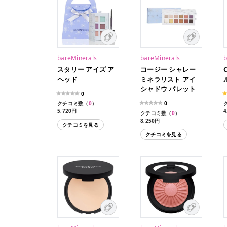
bareMinerals
bareMinerals
b
スタリー アイズ ア
コージー シャレー
ヘッド
ミネラリスト アイ
シャドウ パレット
0
クチコミ数（
0
）
0
5,720円
4
クチコミ数（
0
）
8,250円
クチコミを見る
クチコミを見る