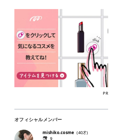
込)/5回 144,800円(税込)/5回 毛質に
Qoo10でのご購入はこちら CANMA
に触れた瞬間、ぷるんとしたジェリ
どに数分のせることで、集中保湿ケ
にぴったり。 Qoo10も、オリヤン
いでしょうか。 ズバリ、効果を実感
合わせて脱毛機を選択可能！有効期
KE むちぷるティント全色一覧 モモ
ーグロスが広がり、ふっくらボリュ
アとしても活用できます。 トナーパ
も、＠cosmeも、いつものコスメ購
するまでの期間や必要な施術回数が
限も5年と長くマイペースに通いや
｜血色感じるヌーディーピンク 桃の
ーム感のある仕上がりに✨ まるでリ
ッドの選び方 トナーパッドは、配合
入を“ちょっとお得”に変えられるの
大きな違いとして挙げられます！ 医
すい ラシャ メディオスターNeXT P
ような血色感を演出するヌーディー
フティングしたような、新しいリッ
成分やパッドの素材によって特徴が
が、トラミーリワードです✨ 今回
療脱毛は、医療機関（クリニックや
RO ジェントルYAGプロ 公式サイト
ピンク。 黄みと青みのバランスが良
プティンググロス💄 実際に使用した
異なります。 自分の肌悩みや理想の
は、トラミーリワードの特徴や活用
皮膚科など）だけで扱える高出力の
> ※医療脱毛は自由診療です。治療
く、自然になじむコーラル系カラー
方のクチコミ > 5 > プルプル > 唇に
仕上がりに合わせて選ぶことで、毎
方法、美容好きさんにおすすめな理
レーザーを使って、発毛組織にアプ
には赤み、痒み、火傷、毛嚢炎、一
です。 自然な血色感をプラスしてく
塗るPDRNグロス > > AMUSE ジェ
日のスキンケアに取り入れやすくな
由を詳しくご紹介します！ トラミー
ローチする施術といわれています。
時的な硬毛化などのリスクが伴いま
れるので、ナチュラルメイクとの相
ルフィットグロス > > ぷっくりツヤ
ります。 肌悩みに合わせて選ぶ パ
リワードとは？ 「トラミーリワー
そのため、少ない回数で永久脱毛
す。 目次▼ 1. エミナルクリニック
性抜群。 可愛らしく、多幸感のある
ツヤだけどベタっとした感じはなく
ッドの素材で選ぶ トナーパッドの使
ド」は、東証グロース上場企業であ
（※）を目指すことができます。
の魅力とは？選ばれる3つの特徴 ・
印象に仕上がります。 ワインベリー
て使いやすいですね。プランピング
い方 洗顔後すぐの清潔な肌に使用し
る株式会社アイズが運営する、安
（※永久脱毛とは一生毛が1本も生
最短6か月からの脱毛プランが選べ
｜気品をまとうローズレッド 深みの
効果で少しスーッとします。ここは
ます。 STEP1 エンボス面（凹凸
心・安全なポイントサイト機能で
えてこないという意味ではなく、ア
る！ ・全国60院以上＆21時まで営
ある青みレッド。 大人っぽく華やか
好き嫌いがあるかもしれませんが慣
面）で顔全体をやさしく拭き取りま
す。 トラミーリワードは、トラミー
メリカの基準に基づき「長期間にわ
業！ ・痛みに配慮した医療脱毛器の
な印象を与えるベリーカラーです。
れますね。 > > 分かりにくいけど、
す。 特に小鼻・あご・額など皮脂や
会員向けのポイントサービスです。
たって毛量が明らかに減少している
導入と肌トラブル対応 2. エミナル
ひと塗りで顔全体が華やかになり、
チップは片面がツルツル、片面がモ
古い角質が気になる部分は丁寧にな
対象ショップやサービスを利用する
状態が維持されること」を指しま
クリニックの口コミ・評判 3. エミ
リップを主役にしたメイクが完成。
ケモケになってます。 > > 桜グロス
じませましょう。 STEP2 パッドを
ことでポイントを獲得でき、貯まっ
す。） 一方のエステ脱毛は、出力が
ナルクリニックの全身脱毛料金プラ
クールで上品な雰囲気を演出できま
【日本限定色】：上品なピンクベー
裏返し、フラット面で顔全体をやさ
たポイントはAmazonギフト券やド
優しい機器を使うため痛みが少ない
ン ・全身脱毛の基本コースと料金
す。 フィグピューレ｜色っぽさと上
ジュ > > すももパールグロス【日本
PR
しく押さえながら化粧水をなじませ
ットマネーなどに交換できます。 普
のがメリットですが、毛根を破壊す
・追加費用がかからないシステム ・
品さを叶える赤みローズ 赤みとくす
限定色】：微細なラメがきらめく血
ます。 STEP3 その後は美容液・乳
段のネットショッピングを活用しな
ることはできないので一時的な減毛
支払い方法｜決済方法と医療ローン
みをほどよく含んだローズカラー。
色がよく見えるピンク。 > > どちら
液・クリームなど、普段どおりのス
がらポイントを貯められるため、ポ
にとどまります。結果的に、何度も
の活用も！ 4. エミナルクリニック
ニュートラルな発色で、肌色を選び
も上品で使いやすい色ですね。すも
キンケアを行います。 乾燥が気にな
イ活初心者でも始めやすいのが魅力
通う必要が出てくることが多くなり
の熱破壊式の脱毛機 5. エミナルク
にくい万能カラーです。 派手すぎず
もパールグロスの方がラメが入って
る部分には2〜5分程度のせて部分用
です✨ トラミーリワードの特徴 普
ます。 なお、医療脱毛は保険がきか
リニックのお得な割引・キャンペー
オフィシャルメンバー
落ち着いた印象に仕上がり、オン・
いるので華やかそうに見えるけど、
パックとして使用するのもおすすめ
段よく使っているコスメ通販サイト
ない自由診療なので、クリニックに
ン制度 ・学生プラン｜学生証の提示
オフ問わず使いやすいカラー。 きれ
付けてみると落ち着いた色ですね。
です。 おすすめトナーパッド7選 こ
を、トラミーリワード経由にするだ
よって料金設定が自由に決められて
で割引 ・ペア限定プラン｜家族や友
いめメイクにもカジュアルメイクに
> > スキンケア成分が配合されてい
mishiko.cosme
(
40
才)
こからは、保湿ケアや肌荒れケア、
けでポイントが貯まるのが大きな魅
います。だからこそ、しっかり比較
人と一緒にスタートできる ・他社か
もマッチします。 ラズベリーケーキ
て保湿もしっかりしてくれます。最
9
毛穴ケアなど目的別におすすめのト
力です✨ 例えば、、、 ・メガ割の
して選ぶことが大切なのです。 医療