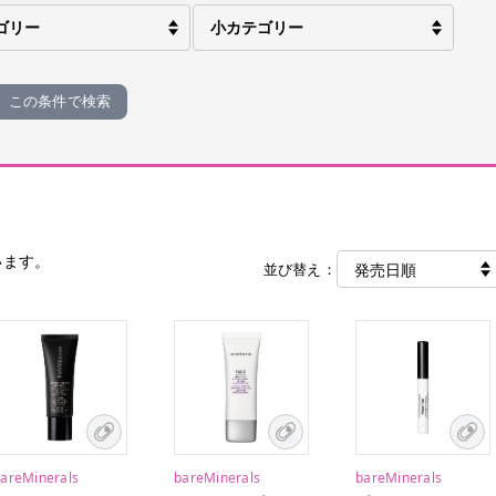
この条件で検索
います。
並び替え：
areMinerals
bareMinerals
bareMinerals