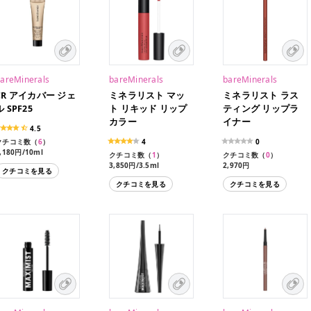
areMinerals
bareMinerals
bareMinerals
CR アイカバー ジェ
ミネラリスト マッ
ミネラリスト ラス
ル SPF25
ト リキッド リップ
ティング リップラ
カラー
イナー
4.5
クチコミ数（
6
）
4
0
,180円/10ml
クチコミ数（
1
）
クチコミ数（
0
）
3,850円/3.5ml
2,970円
クチコミを見る
クチコミを見る
クチコミを見る