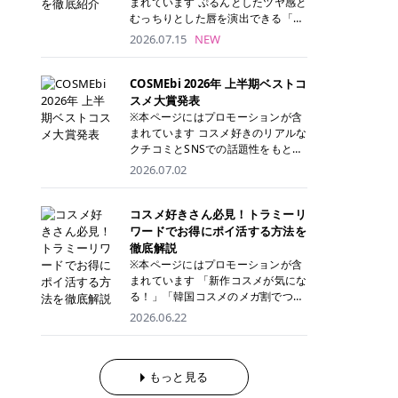
まれています ぷるんとしたツヤ感と
が多く、拭き取り後にそのまま部分
ら、コストパフォーマンスも重視し
す。 これから手軽に全身医療脱毛を
むっちりとした唇を演出できる「C
用パックとして使えるトナーパッド
たい方に！ メディオスターモノリス
始めたいと考えている方は、ぜひ最
ANMAKE（キャンメイク）むちぷる
2026.07.15
NEW
も増えています。 一方、拭き取り化
メディオスターNeXT PRO 公式サイ
後までチェックして、ご自身にぴっ
ティント」。 ティントならではの色
粧水は液体タイプのため、コットン
ト> レジーナクリニック 52,800円
たりのクリニック選びの参考にして
持ちに加え、プランパー効果※と保
に含ませて使用します。 使用量を調
(税込)/5回 99,000円(税込)/5回 ジェ
ください！ クリニック 全身＋VIO
湿ケアも叶えられることから、SNS
COSMEbi 2026年 上半期ベストコ
整しやすく、お気に入りの化粧水を
ントルシリーズを選べるため、脱毛
全身＋VIO＋顔 特徴 脱毛器 詳細 フ
でも話題の人気リップです。 「自分
スメ大賞発表
使いたい方やコストを抑えて続けた
機にこだわりたい方におすすめ！ ジ
レイアクリニック 52,800円(税込)/5
にはどのカラーが似合う？」「イエ
※本ページにはプロモーションが含
い方にもおすすめです。 トナーパッ
ェントルマックスプロ ジェントルマ
回 94,600円(税込)/5回 肌への負担
ベ・ブルベ別のおすすめは？」と気
まれています コスメ好きのリアルな
ドのメリット トナーパッドは、角質
ックスプロプラス ジェントルレーズ
に配慮しながら、コストパフォーマ
になっている方も多いのではないで
クチコミとSNSでの話題性をもとに
ケア・保湿ケア・部分用パックまで
プロ ソプラノチタニウム 公式サイ
ンスも重視したい方に！ メディオス
しょうか。 今回は6色のスウォッチ
選出された、COSMEbi 2026年上半
1枚で行える便利なスキンケアアイ
2026.07.02
ト> エミナルクリニック 49,500円
ターモノリス メディオスターNeXT
とともにご紹介！それぞれの色味や
期のベストコスメが決定！ 話題性・
テムです。 ここでは、トナーパッド
(税込)/6回 93,500円(税込)/6回 エミ
PRO 公式サイト> レジーナクリニッ
おすすめのパーソナルカラー、どん
使用感・仕上がりすべてを兼ね備え
を取り入れるメリットをご紹介しま
ナルクリニックの始めやすい料金設
ク 52,800円(税込)/5回 99,000円(税
なメイクに合うのかまで詳しく解説
た名品たちを、カテゴリ別にご紹介
コスメ好きさん必見！トラミーリ
す。 古い角質や皮脂汚れをやさしく
定！月々払いも安くて通いやすい ク
込)/5回 ジェントルシリーズを選べ
します✨ ※メイクアップ効果による
します。 本記事では、2025年11月
ワードでお得にポイ活する方法を
オフ トナーパッドを使用すること
リスタルプロ 公式サイト> リゼクリ
るため、脱毛機にこだわりたい方に
CANMAKE むちぷるティントとは？
～2026年4月までの半年間におい
徹底解説
で、洗顔だけでは落としきれない古
ニック 109,800円(税込)/5回 144,80
おすすめ！ ジェントルマックスプロ
CANMAKE むちぷるティントは、テ
て、COSMEbi内でのクチコミとSN
い角質や余分な皮脂汚れをやさしく
※本ページにはプロモーションが含
0円(税込)/5回 毛質に合わせて脱毛
ジェントルマックスプロプラス ジェ
ィント・プランパー・保湿ケアを1
Sでの話題性を元に選出されたコス
拭き取り、なめらかな肌へ整えま
まれています 「新作コスメが気にな
機を選択可能！有効期限も5年と長
ントルレーズプロ ソプラノチタニウ
本で叶えるリップです。 するすると
メやスキンケアなどの化粧品を「総
す。 保湿ケアまで1枚でできる 保湿
る！」「韓国コスメのメガ割でつい
くマイペースに通いやすい ラシャ
ム 公式サイト> エミナルクリニック
塗れるなめらかなテクスチャーで、
合」「デパコス」「プチプラ」「韓
成分を配合したトナーパッドなら、
買いすぎてしまう……」 そんな美容
メディオスターNeXT PRO ジェント
2026.06.22
49,500円(税込)/6回 93,500円(税
縦ジワをカバーしながら、むっちり
国コスメ」に分けて1位～3位までを
肌へうるおいを与えながらスキンケ
好きさんにおすすめなのが「トラミ
ルYAGプロ 公式サイト> ｜そもそも
込)/6回 エミナルクリニックの始め
としたツヤのある唇を演出します。
ランキング形式で発表！ 2026年上
アできるため、忙しい朝や夜の時短
ーリワード」です！ 普段のお買い物
医療脱毛って？エステ脱毛と何が違
やすい料金設定！月々払いも安くて
さらに、美容保湿成分を配合してい
半期 総合大賞 AMUSE（アミュー
ケアにもぴったりです。 部分パック
を少し工夫するだけでポイントを貯
うの？ 脱毛を考えたときに、まず悩
通いやすい クリスタルプロ 公式サ
るため、乾燥しにくくデイリー使い
ズ）「 ジェルフィットグロス」 👑
としても使える 多くのトナーパッド
められるため、コスメやスキンケア
もっと見る
むのが「医療脱毛とエステ脱毛、ど
イト> リゼクリニック 109,800円(税
にもぴったり！ アイテム詳細を見る
「ジェルフィットグロス」の特徴 唇
は、乾燥が気になる頬や額、小鼻な
にかかる費用を少しでも抑えたい方
っちがいいの？」ということではな