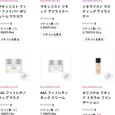
areMinerals
bareMinerals
bareMinerals
マキシミスト フィ
マキシミスト リキ
ミネラリスト ラス
トファイバー ボリ
ッド アイライナー
ティング アイライ
ューム マスカラ
ナー
0
0
クチコミ数（
0
）
0
3,850円/3ml
クチコミ数（
0
）
クチコミ数（
0
）
,850円/9ml
2,750円/0.36ｇ
クチコミを見る
クチコミを見る
クチコミを見る
areMinerals
bareMinerals
bareMinerals
AGL フィトレチノ
AGL フィトレチノ
オリジナル リキッ
リップ マスク
ネック クリーム
ド ミネラル ファン
デーション
0
0
クチコミ数（
0
）
クチコミ数（
0
）
0
,180円/13g
7,700円/50g
クチコミ数（
0
）