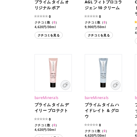
プライム タイム オ
AGL フィトプロコラ
リジナル ポア
ジェン 10 クリーム
0
0
クチコミ数（
0
）
クチコミ数（
0
）
4,620円/30ml
9,900円/50ml
4
クチコミを見る
クチコミを見る
bareMinerals
bareMinerals
b
プライム タイム デ
プライム タイム ハ
イリー プロテクト
イドレイト ＆ グロ
ウ
0
クチコミ数（
0
）
0
4,620円/30ml
クチコミ数（
0
）
4,620円/30ml
4